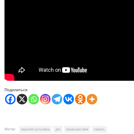
Поделиться
Метки:
верхняя кутузовка
дтп
происшествия
смерть