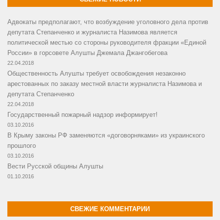
Адвокаты предполагают, что возбуждение уголовного дела против
депутата Степанченко и журналиста Назимова является
политической местью со стороны руководителя фракции «Единой
России» в горсовете Алушты Джемала Джангобегова
22.04.2018
Общественность Алушты требует освобождения незаконно
арестованных по заказу местной власти журналиста Назимова и
депутата Степанченко
22.04.2018
Государственный пожарный надзор информирует!
03.10.2016
В Крыму законы РФ заменяются «договорняками» из украинского
прошлого
03.10.2016
Вести Русской общины Алушты
01.10.2016
СВЕЖИЕ КОММЕНТАРИИ