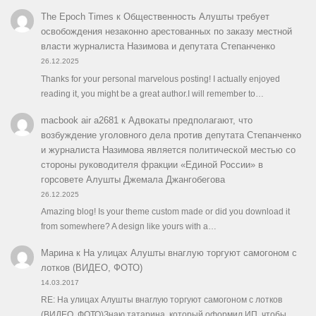
The Epoch Times
к
Общественность Алушты требует
освобождения незаконно арестованных по заказу местной
власти журналиста Назимова и депутата Степанченко
26.12.2025
Thanks for your personal marvelous posting! I actually enjoyed
reading it, you might be a great author.I will remember to…
macbook air a2681
к
Адвокаты предполагают, что
возбуждение уголовного дела против депутата Степанченко
и журналиста Назимова является политической местью со
стороны руководителя фракции «Единой России» в
горсовете Алушты Джемала Джангобегова
26.12.2025
Amazing blog! Is your theme custom made or did you download it
from somewhere? A design like yours with a…
Марина
к
На улицах Алушты внаглую торгуют самогоном с
лотков (ВИДЕО, ФОТО)
14.03.2017
RE: На улицах Алушты внаглую торгуют самогоном с лотков
(ВИДЕО, ФОТО)Знаю татарина, который оформил ИП, чтобы