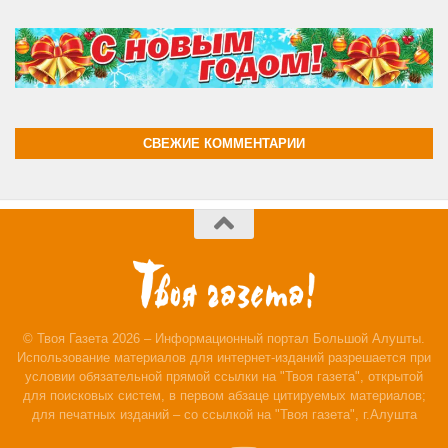
СВЕЖИЕ КОММЕНТАРИИ
© Твоя Газета 2026 – Информационный портал Большой Алушты.
Использование материалов для интернет-изданий разрешается при
условии обязательной прямой ссылки на "Твоя газета", открытой
для поисковых систем, в первом абзаце цитируемых материалов;
для печатных изданий – со ссылкой на "Твоя газета", г.Алушта