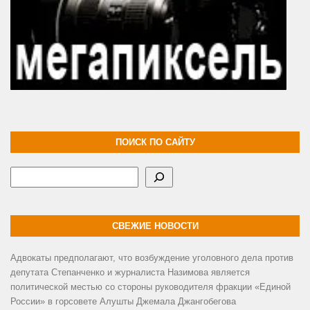
ПОИСК ПО САЙТУ
Поиск
СВЕЖИЕ НОВОСТИ
Адвокаты предполагают, что возбуждение уголовного дела против
депутата Степанченко и журналиста Назимова является
политической местью со стороны руководителя фракции «Единой
России» в горсовете Алушты Джемала Джангобегова