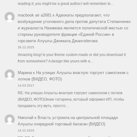
reading it, you might be a great author.I will remember to…
macbook air a2681
к
Адвокаты предполагают, что
возбуждение уголовного дела против депутата Степанченко
и журналиста Назимова является политической местью со
стороны руководителя фракции «Единой России» в
горсовете Алушты Джемала Джангобегова
26.12.2025
Amazing blog! Is your theme custom made or did you download it
from somewhere? A design like yours with a…
Марина
к
На улицах Алушты внаглую торгуют самогоном с
лотков (ВИДЕО, ФОТО)
14.03.2017
RE: На улицах Алушты внаглую торгуют самогоном с лотков
(ВИДЕО, ФОТО)Знаю татарина, который оформил ИП, чтобы
продавать эту муть. просто…
Николай
к
Власть устроила на центральной площади
Алушты очередной торговый балаган (ВИДЕО)
14.12.2016