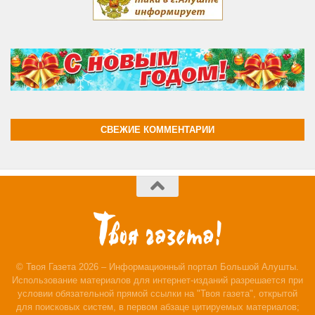
СВЕЖИЕ КОММЕНТАРИИ
© Твоя Газета 2026 – Информационный портал Большой Алушты.
Использование материалов для интернет-изданий разрешается при
условии обязательной прямой ссылки на "Твоя газета", открытой
для поисковых систем, в первом абзаце цитируемых материалов;