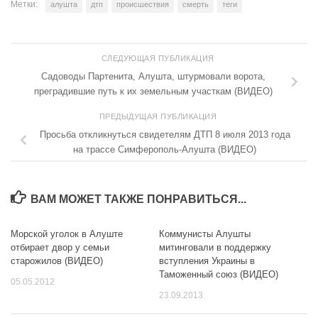
Метки:
алушта
дтп
происшествия
смерть
теги
СЛЕДУЮЩАЯ ПУБЛИКАЦИЯ
Садоводы Партенита, Алушта, штурмовали ворота,
преградившие путь к их земельным участкам (ВИДЕО)
ПРЕДЫДУЩАЯ ПУБЛИКАЦИЯ
Просьба откликнуться свидетелям ДТП 8 июля 2013 года
на трассе Симферополь-Алушта (ВИДЕО)
ВАМ МОЖЕТ ТАКЖЕ ПОНРАВИТЬСЯ...
Морской уголок в Алуште
Коммунисты Алушты
0
0
отбирает двор у семьи
митинговали в поддержку
старожилов (ВИДЕО)
вступления Украины в
Таможенный союз (ВИДЕО)
05.05.2012
23.09.2013