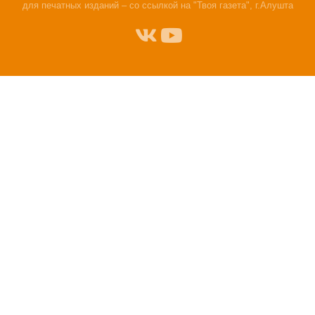
для печатных изданий – со ссылкой на "Твоя газета", г.Алушта