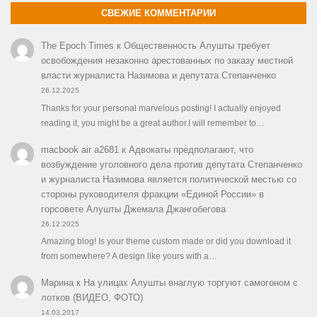
СВЕЖИЕ КОММЕНТАРИИ
The Epoch Times
к
Общественность Алушты требует
освобождения незаконно арестованных по заказу местной
власти журналиста Назимова и депутата Степанченко
26.12.2025
Thanks for your personal marvelous posting! I actually enjoyed
reading it, you might be a great author.I will remember to…
macbook air a2681
к
Адвокаты предполагают, что
возбуждение уголовного дела против депутата Степанченко
и журналиста Назимова является политической местью со
стороны руководителя фракции «Единой России» в
горсовете Алушты Джемала Джангобегова
26.12.2025
Amazing blog! Is your theme custom made or did you download it
from somewhere? A design like yours with a…
Марина
к
На улицах Алушты внаглую торгуют самогоном с
лотков (ВИДЕО, ФОТО)
14.03.2017