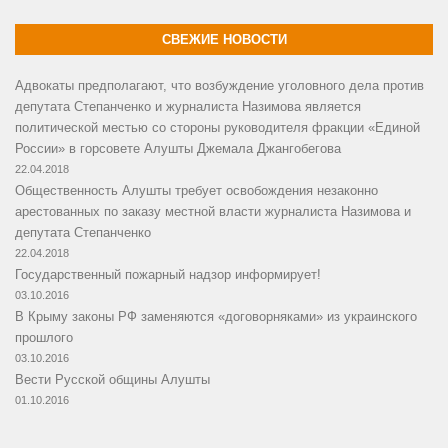
СВЕЖИЕ НОВОСТИ
Адвокаты предполагают, что возбуждение уголовного дела против
депутата Степанченко и журналиста Назимова является
политической местью со стороны руководителя фракции «Единой
России» в горсовете Алушты Джемала Джангобегова
22.04.2018
Общественность Алушты требует освобождения незаконно
арестованных по заказу местной власти журналиста Назимова и
депутата Степанченко
22.04.2018
Государственный пожарный надзор информирует!
03.10.2016
В Крыму законы РФ заменяются «договорняками» из украинского
прошлого
03.10.2016
Вести Русской общины Алушты
01.10.2016