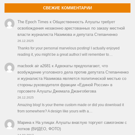
СВЕЖИЕ КОММЕНТАРИИ
The Epoch Times
к
Общественность Алушты требует
освобождения незаконно арестованных по заказу местной
власти журналиста Назимова и депутата Степанченко
26.12.2025
Thanks for your personal marvelous posting! I actually enjoyed
reading it, you might be a great author.I will remember to…
macbook air a2681
к
Адвокаты предполагают, что
возбуждение уголовного дела против депутата Степанченко
и журналиста Назимова является политической местью со
стороны руководителя фракции «Единой России» в
горсовете Алушты Джемала Джангобегова
26.12.2025
Amazing blog! Is your theme custom made or did you download it
from somewhere? A design like yours with a…
Марина
к
На улицах Алушты внаглую торгуют самогоном с
лотков (ВИДЕО, ФОТО)