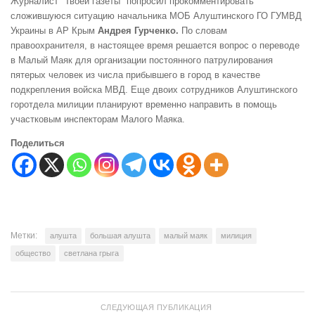
Журналист "Твоей газеты" попросил прокомментировать
сложившуюся ситуацию начальника МОБ Алуштинского ГО ГУМВД
Украины в АР Крым
Андрея Гурченко.
По словам
правоохранителя,
в настоящее время решается вопрос о переводе
в Малый Маяк для организации постоянного патрулирования
пятерых человек из числа прибывшего в город в качестве
подкрепления войска МВД. Еще двоих сотрудников Алуштинского
горотдела милиции планируют временно направить в помощь
участковым инспекторам Малого Маяка.
Поделиться
Метки:
алушта
большая алушта
малый маяк
милиция
общество
светлана грыга
СЛЕДУЮЩАЯ ПУБЛИКАЦИЯ