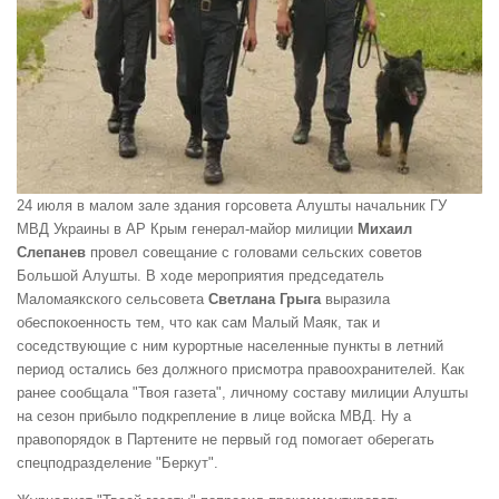
24 июля в малом зале здания горсовета Алушты начальник ГУ
МВД Украины в АР Крым генерал-майор милиции
Михаил
Слепанев
провел совещание с головами сельских советов
Большой Алушты. В ходе мероприятия председатель
Маломаякского сельсовета
Светлана Грыга
выразила
обеспокоенность тем, что как сам Малый Маяк, так и
соседствующие с ним курортные населенные пункты в летний
период остались без должного присмотра правоохранителей. Как
ранее сообщала "Твоя газета", личному составу милиции Алушты
на сезон прибыло подкрепление в лице войска МВД. Ну а
правопорядок в Партените не первый год помогает оберегать
спецподразделение "Беркут".