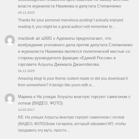
власти журналиста Назимова и депутата Степанченко
26.12.2025
Thanks for your personal marvelous posting! I actually enjoyed
reading it, you might be a great author.I will remember to…
macbook air a2681
к
Адвокаты предполагают, что
возбуждение уголовного дела против депутата Степанченко
и журналиста Назимова является политической местью со
стороны руководителя фракции «Единой России» в
горсовете Алушты Джемала Джангобегова
26.12.2025
Amazing blog! Is your theme custom made or did you download it
from somewhere? A design like yours with a…
Марина
к
На улицах Алушты внаглую торгуют самогоном с
лотков (ВИДЕО, ФОТО)
14.03.2017
RE: На улицах Алушты внаглую торгуют самогоном с лотков
(ВИДЕО, ФОТО)Знаю татарина, который оформил ИП, чтобы
продавать эту муть. просто…