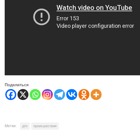
Поделиться
Метки:
дтп
происшествия