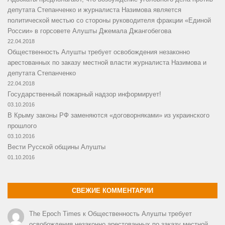
депутата Степанченко и журналиста Назимова является
политической местью со стороны руководителя фракции «Единой
России» в горсовете Алушты Джемала Джангобегова
22.04.2018
Общественность Алушты требует освобождения незаконно
арестованных по заказу местной власти журналиста Назимова и
депутата Степанченко
22.04.2018
Государственный пожарный надзор информирует!
03.10.2016
В Крыму законы РФ заменяются «договорняками» из украинского
прошлого
03.10.2016
Вести Русской общины Алушты
01.10.2016
СВЕЖИЕ КОММЕНТАРИИ
The Epoch Times
к
Общественность Алушты требует
освобождения незаконно арестованных по заказу местной