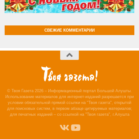
СВЕЖИЕ КОММЕНТАРИИ
© Твоя Газета 2026 – Информационный портал Большой Алушты.
Использование материалов для интернет-изданий разрешается при
условии обязательной прямой ссылки на "Твоя газета", открытой
для поисковых систем, в первом абзаце цитируемых материалов;
для печатных изданий – со ссылкой на "Твоя газета", г.Алушта