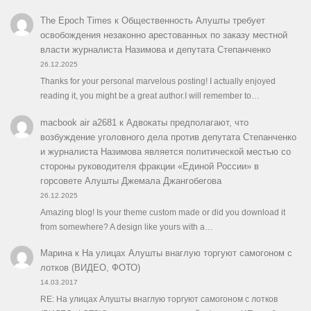
The Epoch Times
к
Общественность Алушты требует
освобождения незаконно арестованных по заказу местной
власти журналиста Назимова и депутата Степанченко
26.12.2025
Thanks for your personal marvelous posting! I actually enjoyed
reading it, you might be a great author.I will remember to…
macbook air a2681
к
Адвокаты предполагают, что
возбуждение уголовного дела против депутата Степанченко
и журналиста Назимова является политической местью со
стороны руководителя фракции «Единой России» в
горсовете Алушты Джемала Джангобегова
26.12.2025
Amazing blog! Is your theme custom made or did you download it
from somewhere? A design like yours with a…
Марина
к
На улицах Алушты внаглую торгуют самогоном с
лотков (ВИДЕО, ФОТО)
14.03.2017
RE: На улицах Алушты внаглую торгуют самогоном с лотков