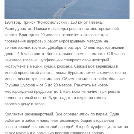
1964 год. Прииск "Комсомольский". 150 км от Певека.
Разведучасток. Поиски и разведка россыпных месторождений
золота. Бригада из 20 человек готовится к отправке для
проведения шурфовых работ буровзрывным методом на
вечномерзлых грунтах. Декабрь в разгаре. Очень короток зимний
день – 1,5 часа света. Все остальное время – темнота. С 9 часов
наиболее трезвые шурфовщики собирают свой нехитрый
инструмент в мешки, сумки, рюкзаки. Связывают веревками и
мягкой проволокой лопаты, ломы, буровые ложки в количестве не
менее, чем по три экземпляра. Объемы земляных работ большие.
Глубина шурфов – от 5 до 20 метров. Работать на новом
месторождении предстоит до 1 мая, пока не начнет пригревать
солнце и талый снег не будет падать в шурф на голову
работающему в забое.
Коллектив разношерстный. Все определились по парам. Один
работает в забое и наполняет резиновую бадью взорванной
разрыхленной вечномерзлой породой. Второй шурфовщик стоит на
верху шурфа и с помощью воротка откачивает породу.