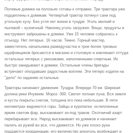
Полевые домики на полозьях готовы к отправке. Три трактора уже
подцеплены к домикам. Четвертый трактор потянул сани под
угольную кучу. Без угля нет жизни в тундре. Уголь мелкий и
пылевой – кузнечный. Наконец уголь загружен. Вещи, продукты и
инструмент заброшены в домики. Уже 15 человек собрались к
отъезду. Нет пятерых. 16 часов. Темно. Горный мастер,
заместитель начальника разведучастка и трое более трезвых
шурфовщиков бросаются в магазин и столовую и извлекают оттуда
остальных пятерых с рюкзаками, наполненными спиртным. Их
быстро закидывают в домики. Остальные члены бригады
встречают опоздавших радостным воплем. Эти пятеро ходили на
"дело" по заданию остальных.
Тракторы начинают движение. Тундра. Впереди 70 км. Широкая
долина реки Ичувеем. Мороз -300. Светит полная луна. Вся земля
и кусты покрыты снегом, толщина его пока небольшая. В пяти
километрах виднеются горы. Зайцы и куропатки, ослепленные
ярким светом фар, выскакивают из-под траков. Охотничий азарт
перебарывает все. Народ выскакивает из домиков и начинает
палить из ружей во все, что движется. Но уже плохо руки
поддаются координации, его величество алкоголь возбуждает и