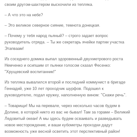
своим другом-шахтером выскочили из тепляка.
– А что это на небе?
– Это великое северное сияние, темнота донецкая.
– Почему у тебя народ пьяный? – строго задает вопрос
руководитель отряда. – Ты же секретарь ячейки партии участка
Этапваам!
Из соседнего домика выпал здоровенный двухметрового роста
Немченко и осипшим от пьянки голосом сказал Фесенко:
"Хрущевский воспитанник!"
Из тепляка вывалился второй и последний коммунист в бригаде
Геннадий, уже 10 лет проходчик шурфов. Подошел к
руководителю, подал кружку, наполненную вином: "Скажи речь".
– Товарищи! Мы на перевале, через несколько часов будем в
Долине, в которой никто из вас не бывал! Там за горами – Великий
Ледовитый океан! А мы здесь будем осваивать и разведывать
новое месторождение, и ваши кубометры проходки дадут
возможность уже весной осветить этот перспективный район!