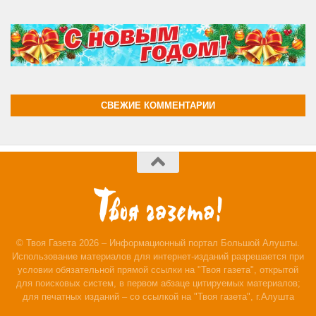
СВЕЖИЕ КОММЕНТАРИИ
© Твоя Газета 2026 – Информационный портал Большой Алушты.
Использование материалов для интернет-изданий разрешается при
условии обязательной прямой ссылки на "Твоя газета", открытой
для поисковых систем, в первом абзаце цитируемых материалов;
для печатных изданий – со ссылкой на "Твоя газета", г.Алушта