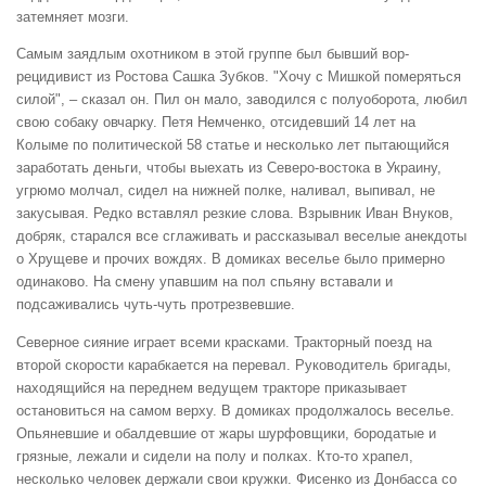
затемняет мозги.
Самым заядлым охотником в этой группе был бывший вор-
рецидивист из Ростова Сашка Зубков. "Хочу с Мишкой померяться
силой", – сказал он. Пил он мало, заводился с полуоборота, любил
свою собаку овчарку. Петя Немченко, отсидевший 14 лет на
Колыме по политической 58 статье и несколько лет пытающийся
заработать деньги, чтобы выехать из Северо-востока в Украину,
угрюмо молчал, сидел на нижней полке, наливал, выпивал, не
закусывая. Редко вставлял резкие слова. Взрывник Иван Внуков,
добряк, старался все сглаживать и рассказывал веселые анекдоты
о Хрущеве и прочих вождях. В домиках веселье было примерно
одинаково. На смену упавшим на пол спьяну вставали и
подсаживались чуть-чуть протрезвевшие.
‌Северное сияние играет всеми красками. Тракторный поезд на
второй скорости карабкается на перевал. Руководитель бригады,
находящийся на переднем ведущем тракторе приказывает
остановиться на самом верху. В домиках продолжалось веселье.
Опьяневшие и обалдевшие от жары шурфовщики, бородатые и
грязные, лежали и сидели на полу и полках. Кто-то храпел,
несколько человек держали свои кружки. Фисенко из Донбасса со