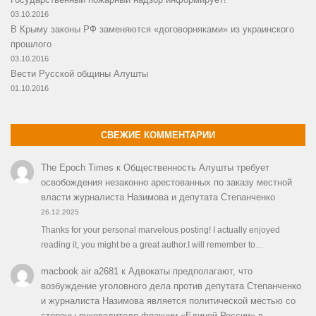
03.10.2016
В Крыму законы РФ заменяются «договорняками» из украинского
прошлого
03.10.2016
Вести Русской общины Алушты
01.10.2016
СВЕЖИЕ КОММЕНТАРИИ
The Epoch Times
к
Общественность Алушты требует
освобождения незаконно арестованных по заказу местной
власти журналиста Назимова и депутата Степанченко
26.12.2025
Thanks for your personal marvelous posting! I actually enjoyed
reading it, you might be a great author.I will remember to…
macbook air a2681
к
Адвокаты предполагают, что
возбуждение уголовного дела против депутата Степанченко
и журналиста Назимова является политической местью со
стороны руководителя фракции «Единой России» в