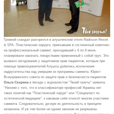
Громкий скандал разгорелся в алуштинском отеле Radisson Resort
& SPA. Пластические хирурги, приехавшие в гостиничный комплекс
на профессиональный саммит, проходивший с 6 по 8 июня,
планировали накачать лекарствами привезенный с собой труп. Это
вызвало негодование у защитников прав пациентов, которые при
помощи правоохранителей Алушты добились исключения
надругательства над умершим из программы саммита. Юрист
Всеукраинского совета по защите прав и безопасности пациентов
Ольга Скорина
в беседе с журналистом "Твоей газеты" заявила:
"Начнем с того, что в классификаторе профессий Украины нет
таких понятий как "Пластический хирург" или "Специалист по
эстетической медицине", к каковым себя относят многие участники
саммита. Следовательно, де-юре их деятельность в принципе
незаконна. И уж тем более ни одним законом не разрешены