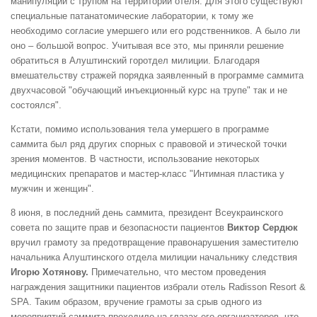
манипуляции с трупом на территории отеля. Для этого существуют
специальные патанатомические лаборатории, к тому же
необходимо согласие умершего или его родственников. А было ли
оно – большой вопрос. Учитывая все это, мы приняли решение
обратиться в Алуштинский горотдел милиции. Благодаря
вмешательству стражей порядка заявленный в программе саммита
двухчасовой "обучающий инъекционный курс на трупе" так и не
состоялся".
Кстати, помимо использования тела умершего в программе
саммита был ряд других спорных с правовой и этической точки
зрения моментов. В частности, использование некоторых
медицинских препаратов и мастер-класс "Интимная пластика у
мужчин и женщин".
8 июня, в последний день саммита, президент Всеукраинского
совета по защите прав и безопасности пациентов
Виктор Сердюк
вручил грамоту за предотвращение правонарушения заместителю
начальника Алуштинского отдела милиции начальнику следствия
Игорю Хотянову.
Примечательно, что местом проведения
награждения защитники пациентов избрали отель Radisson Resort &
SPA. Таким образом, вручение грамоты за срыв одного из
мероприятий саммита проходило на глазах его организаторов, что,