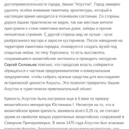
достопримечательности города, башни "Алустон". Город намерен
уделить особое внимание памятнику архитектуры, который в
настоящее время находится в плачевном состоянии. Со стороны
дороги башню практически не видно, так как местные жители
пристроили к стене памятника жилые дома, заборы и прочие
непонятные строения. С другой стороны вид не лучше – кучи
разбросанного мусора и заросли кустарников. После наведения на
территории памятника порядка, планируется создать музей под
открытым небом, по типу Херсонеса, то есть выставлять
сохранившиеся византийские экспонаты и проводить экскурсии.
Сергей Соловьев
пояснил, что городская власть собирается
обращаться к частным предпринимателям и коммунальным
предприятиям, чтобы собрать нужные средства для воссоздания
исторической ценности Алушты. Это позволит превратить башню
Алустон в туристически привлекательный объект.
Крепость Алустон была построена еще в 6 веке по приказу
византийского императора Юстиниана I. Несмотря на то, что в
византийское время крепость занимала всего 0,25 га, ее считают
одним из наиболее мощно укрепленных византийских сооружений в
Северном Причерноморье. В июне 1475 года Алустон был атакован
турецким флотом. Археологические исследования показали, что