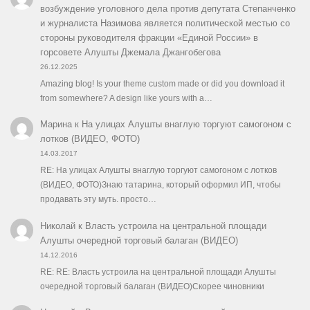
возбуждение уголовного дела против депутата Степанченко
и журналиста Назимова является политической местью со
стороны руководителя фракции «Единой России» в
горсовете Алушты Джемала Джангобегова
26.12.2025
Amazing blog! Is your theme custom made or did you download it
from somewhere? A design like yours with a…
Марина
к
На улицах Алушты внаглую торгуют самогоном с
лотков (ВИДЕО, ФОТО)
14.03.2017
RE: На улицах Алушты внаглую торгуют самогоном с лотков
(ВИДЕО, ФОТО)Знаю татарина, который оформил ИП, чтобы
продавать эту муть. просто…
Николай
к
Власть устроила на центральной площади
Алушты очередной торговый балаган (ВИДЕО)
14.12.2016
RE: RE: Власть устроила на центральной площади Алушты
очередной торговый балаган (ВИДЕО)Скорее чиновники