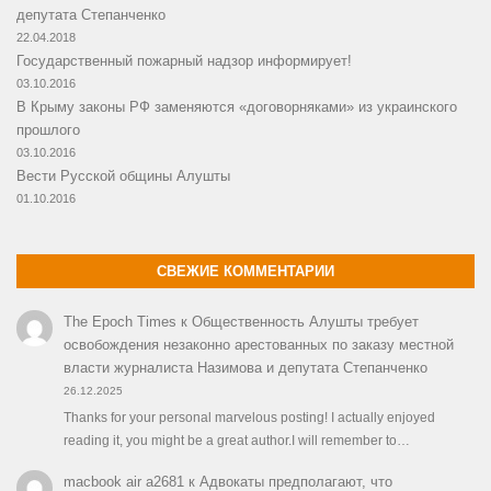
депутата Степанченко
22.04.2018
Государственный пожарный надзор информирует!
03.10.2016
В Крыму законы РФ заменяются «договорняками» из украинского
прошлого
03.10.2016
Вести Русской общины Алушты
01.10.2016
СВЕЖИЕ КОММЕНТАРИИ
The Epoch Times
к
Общественность Алушты требует
освобождения незаконно арестованных по заказу местной
власти журналиста Назимова и депутата Степанченко
26.12.2025
Thanks for your personal marvelous posting! I actually enjoyed
reading it, you might be a great author.I will remember to…
macbook air a2681
к
Адвокаты предполагают, что