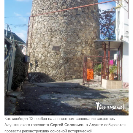
Как сообщил 13 ноября на аппаратном совещании секретарь
Алуштинского горсовета
Сергей Соловьев
, в Алуште собираются
провести реконструкцию основной исторической