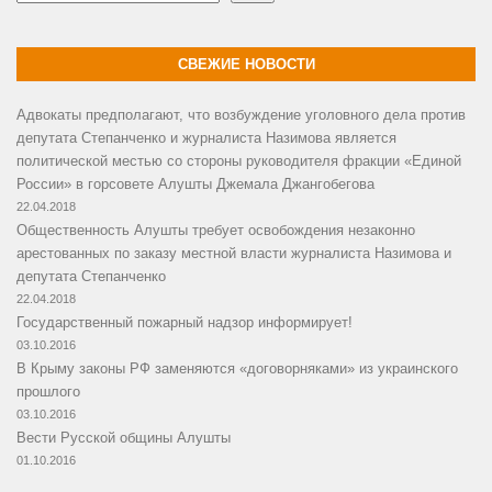
СВЕЖИЕ НОВОСТИ
Адвокаты предполагают, что возбуждение уголовного дела против
депутата Степанченко и журналиста Назимова является
политической местью со стороны руководителя фракции «Единой
России» в горсовете Алушты Джемала Джангобегова
22.04.2018
Общественность Алушты требует освобождения незаконно
арестованных по заказу местной власти журналиста Назимова и
депутата Степанченко
22.04.2018
Государственный пожарный надзор информирует!
03.10.2016
В Крыму законы РФ заменяются «договорняками» из украинского
прошлого
03.10.2016
Вести Русской общины Алушты
01.10.2016