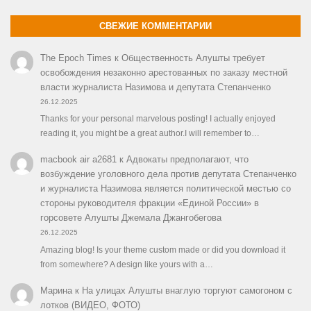
СВЕЖИЕ КОММЕНТАРИИ
The Epoch Times
к
Общественность Алушты требует
освобождения незаконно арестованных по заказу местной
власти журналиста Назимова и депутата Степанченко
26.12.2025
Thanks for your personal marvelous posting! I actually enjoyed
reading it, you might be a great author.I will remember to…
macbook air a2681
к
Адвокаты предполагают, что
возбуждение уголовного дела против депутата Степанченко
и журналиста Назимова является политической местью со
стороны руководителя фракции «Единой России» в
горсовете Алушты Джемала Джангобегова
26.12.2025
Amazing blog! Is your theme custom made or did you download it
from somewhere? A design like yours with a…
Марина
к
На улицах Алушты внаглую торгуют самогоном с
лотков (ВИДЕО, ФОТО)