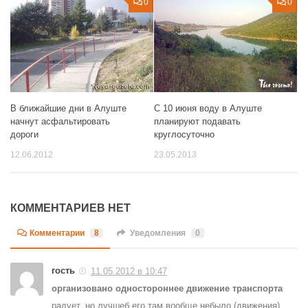
0
0
В ближайшие дни в Алуште
С 10 июня воду в Алуште
начнут асфальтировать
планируют подавать
дороги
круглосуточно
12.06.2012
23.05.2013
КОММЕНТАРИЕВ НЕТ
Комментарии
8
Уведомления
0
гость
11.05.2012 в 10:47
организовано одностороннее движение транспорта
радует, но лучшеб его там вообще небыло (движения)