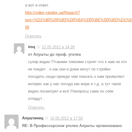
а вот и ответ.
http://video.yandex.ua/#search?
text=%D1%80%D0%B5%D0%BA%D0%BE%D0%BD%D1%8
00
Ответить
поц
12.05.2012 в 14:28
от Алушты до проф. уголка
супер видио !!!такими темпоми строят что к нам не кто
не поедет . о как.они и дома могут по стройке
походить.люди прежде чем поехать к нам проявляют
интерес как у нас погода как море и т.д. а тут такое
видео посмотрят и всё !!!вопросы сами по себе
отпадут .
Ответить
Алуштинец
15.05.2012 в 17:50
RE: В Профессорском уголке Алушты организовано