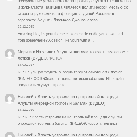
возбуждение уголовного дела против депутата Степанченко
и журналиста Назимова является политической местью со
стороны руководителя фракции «Единой России» в
горсовете Алушты Джемала Джангобегова
26.12.2025
Amazing blog! Is your theme custom made or did you download it
from somewhere? A design like yours with a…
Марина
к
На улицах Алушты внаглую торгуют самогоном с
лотков (ВИДЕО, ФОТО)
14.03.2017
RE: На улицах Алушты внаглую торгуют самогоном с лотков
(ВИДЕО, ФОТО)Знаю татарина, который оформил ИП, чтобы
продавать эту муть. просто…
Николай
к
Власть устроила на центральной площади
Алушты очередной торговый балаган (ВИДЕО)
14.12.2016
RE: RE: Власть устроила на центральной площади Алушты
очередной торговый балаган (ВИДЕО)Скорее чиновники
Николай
к
Власть устроила на центральной площади