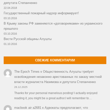
депутата Степанченко
22.04.2018
Государственный пожарный надзор информирует!
03.10.2016
В Крыму законы РФ заменяются «договорняками» из украинского
прошлого
03.10.2016
Вести Русской общины Алушты
01.10.2016
СВЕЖИЕ КОММЕНТАРИИ
The Epoch Times
к
Общественность Алушты требует
освобождения незаконно арестованных по заказу местной
власти журналиста Назимова и депутата Степанченко
26.12.2025
Thanks for your personal marvelous posting! I actually enjoyed
reading it, you might be a great author.I will remember to…
macbook air a2681
к
Адвокаты предполагают, что