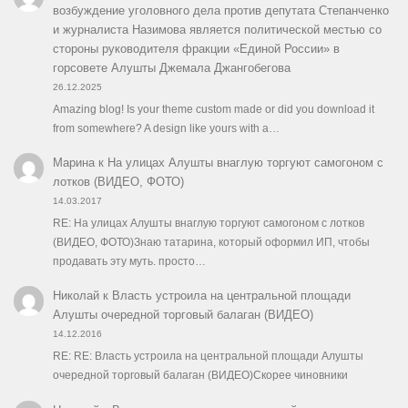
возбуждение уголовного дела против депутата Степанченко
и журналиста Назимова является политической местью со
стороны руководителя фракции «Единой России» в
горсовете Алушты Джемала Джангобегова
26.12.2025
Amazing blog! Is your theme custom made or did you download it
from somewhere? A design like yours with a…
Марина
к
На улицах Алушты внаглую торгуют самогоном с
лотков (ВИДЕО, ФОТО)
14.03.2017
RE: На улицах Алушты внаглую торгуют самогоном с лотков
(ВИДЕО, ФОТО)Знаю татарина, который оформил ИП, чтобы
продавать эту муть. просто…
Николай
к
Власть устроила на центральной площади
Алушты очередной торговый балаган (ВИДЕО)
14.12.2016
RE: RE: Власть устроила на центральной площади Алушты
очередной торговый балаган (ВИДЕО)Скорее чиновники