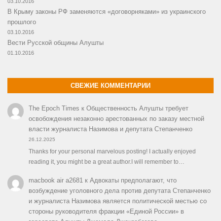
03.10.2016
В Крыму законы РФ заменяются «договорняками» из украинского
прошлого
03.10.2016
Вести Русской общины Алушты
01.10.2016
СВЕЖИЕ КОММЕНТАРИИ
The Epoch Times
к
Общественность Алушты требует
освобождения незаконно арестованных по заказу местной
власти журналиста Назимова и депутата Степанченко
26.12.2025
Thanks for your personal marvelous posting! I actually enjoyed
reading it, you might be a great author.I will remember to…
macbook air a2681
к
Адвокаты предполагают, что
возбуждение уголовного дела против депутата Степанченко
и журналиста Назимова является политической местью со
стороны руководителя фракции «Единой России» в