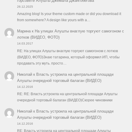
горсовете Алушты Джемала Джангобегова
26.12.2025
Amazing blog! Is your theme custom made or did you download it
from somewhere? A design like yours with a…
Марина
к
На улицах Алушты внаглую торгуют самогоном с
лотков (ВИДЕО, ФОТО)
14.03.2017
RE: На улицах Алушты внаглую торгуют самогоном с лотков
(ВИДЕО, ФОТО)Знаю татарина, который оформил ИП, чтобы
продавать эту муть. просто…
Николай
к
Власть устроила на центральной площади
Алушты очередной торговый балаган (ВИДЕО)
14.12.2016
RE: RE: Власть устроила на центральной площади Алушты
очередной торговый балаган (ВИДЕО)Скорее чиновники
Николай
к
Власть устроила на центральной площади
Алушты очередной торговый балаган (ВИДЕО)
14.12.2016
RE: Власть устроила на центральной площади Алушты