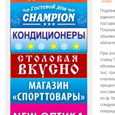
-
ADMIN
·
Подлеж
единог
поставк
Плател
объемов
обязате
При это
ставку
объемы
тыс. гр
платель
процент
поставк
по ф. №
следую
операци