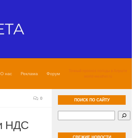
Точный прогноз погоды в Алуште
О нас
Реклама
Форум
world-weather.ru
0
ПОИСК ПО САЙТУ
Поиск
и НДС
СВЕЖИЕ НОВОСТИ