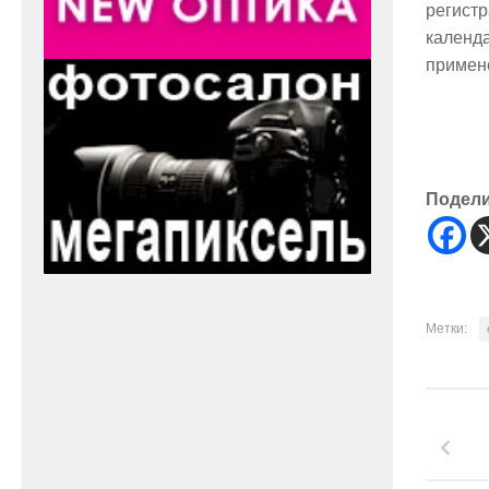
регист
календа
примене
Подел
Метки: