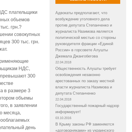
 НДС плательщики
Адвокаты предполагают, что
возбуждение уголовного дела
пных объемов
против депутата Степанченко и
тыс. грн.?
журналиста Назимова является
ышении совокупных
политической местью со стороны
цев 300 тыс. грн.
руководителя фракции «Единой
жат.
России» в горсовете Алушты
Джемала Джангобегова
 применяющие
22.04.2018
ельщикам НДС,
Общественность Алушты требует
освобождения незаконно
о превышают 300
арестованных по заказу местной
честве
власти журналиста Назимова и
а в размере 3
депутата Степанченко
котором объемы
22.04.2018
ого, в заявлении
Государственный пожарный надзор
информирует!
о месяца,
03.10.2016
огооблагаемых
В Крыму законы РФ заменяются
желательный день
«договорняками» из украинского