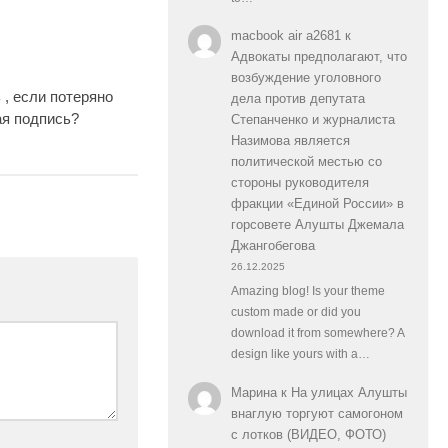
macbook air a2681
к
Адвокаты предполагают, что
возбуждение уголовного
 , если потеряно
0
дела против депутата
ая подпись?
Степанченко и журналиста
Назимова является
политической местью со
стороны руководителя
фракции «Единой России» в
горсовете Алушты Джемала
Джангобегова
26.12.2025
Amazing blog! Is your theme
custom made or did you
download it from somewhere? A
design like yours with a…
Марина
к
На улицах Алушты
внаглую торгуют самогоном
с лотков (ВИДЕО, ФОТО)