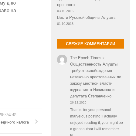
ому дню
прошлого
раво на
03.10.2016
Вести Русской общины Алушты
01.10.2016
СВЕЖИЕ КОММЕНТАРИИ
The Epoch Times
к
Общественность Алушты
требует освобождения
незаконно арестованных по
заказу местной власти
журналиста Назимова и
депутата Степанченко
26.12.2025
Thanks for your personal
БЛИКАЦИЯ
marvelous posting! I actually
единого налога
enjoyed reading it, you might be
a great author.I will remember
to…