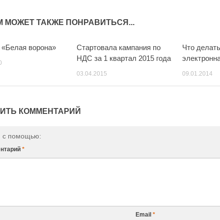
М МОЖЕТ ТАКЖЕ ПОНРАВИТЬСЯ...
 «Белая ворона»
Стартовала кампания по
Что делать
0
0
НДС за 1 квартал 2015 года
электронн
0
03.04.2015
09.01.2014
ИТЬ КОММЕНТАРИЙ
и с помощью:
нтарий
*
Email
*