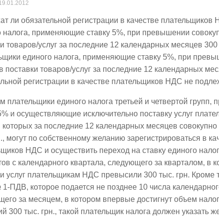
19.01.2012
ат ли обязательной регистрации в качестве плательщиков
о налога, применяющие ставку 5%, при превышении совоку
и товаров/услуг за последние 12 календарных месяцев 300 
ьщики единого налога, применяющие ставку 5%, при прев
 поставки товаров/услуг за последние 12 календарных меся
льной регистрации в качестве плательщиков НДС не подле
м плательщики единого налога третьей и четвертой групп,
 5% и осуществляющие исключительно поставку услуг плат
 которых за последние 12 календарных месяцев совокупн
н., могут по собственному желанию зарегистрироваться в ка
щиков НДС и осуществить переход на ставку единого налог
ов с календарного квартала, следующего за кварталом, в 
и услуг плательщикам НДС превысили 300 тыс. грн. Кроме т
 1-ПДВ, которое подается не позднее 10 числа календарног
щего за месяцем, в котором впервые достигнут объем нал
й 300 тыс. грн., такой плательщик налога должен указать 