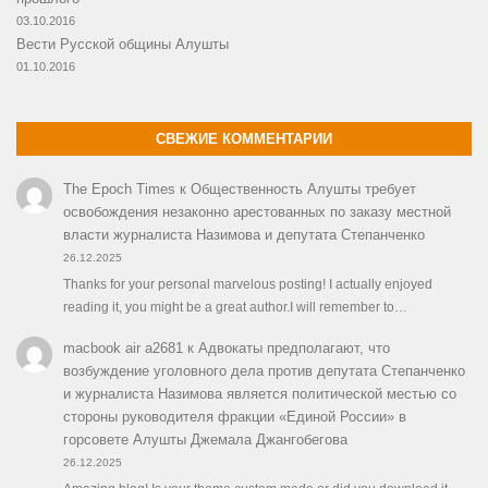
03.10.2016
Вести Русской общины Алушты
01.10.2016
СВЕЖИЕ КОММЕНТАРИИ
The Epoch Times
к
Общественность Алушты требует
освобождения незаконно арестованных по заказу местной
власти журналиста Назимова и депутата Степанченко
26.12.2025
Thanks for your personal marvelous posting! I actually enjoyed
reading it, you might be a great author.I will remember to…
macbook air a2681
к
Адвокаты предполагают, что
возбуждение уголовного дела против депутата Степанченко
и журналиста Назимова является политической местью со
стороны руководителя фракции «Единой России» в
горсовете Алушты Джемала Джангобегова
26.12.2025