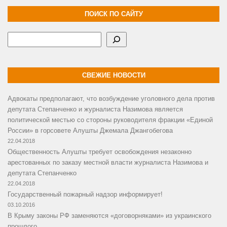
ПОИСК ПО САЙТУ
Поиск
СВЕЖИЕ НОВОСТИ
Адвокаты предполагают, что возбуждение уголовного дела против
депутата Степанченко и журналиста Назимова является
политической местью со стороны руководителя фракции «Единой
России» в горсовете Алушты Джемала Джангобегова
22.04.2018
Общественность Алушты требует освобождения незаконно
арестованных по заказу местной власти журналиста Назимова и
депутата Степанченко
22.04.2018
Государственный пожарный надзор информирует!
03.10.2016
В Крыму законы РФ заменяются «договорняками» из украинского
прошлого