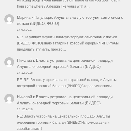
Amazing blog! Is your theme custom made or did you download it
from somewhere? A design like yours with a…
Марина
к
На улицах Алушты внаглую торгуют самогоном с
лотков (ВИДЕО, ФОТО)
14.03.2017
RE: На улицах Алушты внаглую торгуют самогоном с лотков
(ВИДЕО, ФОТО)Знаю татарина, который оформил ИП, чтобы
продавать эту муть. просто…
Николай
к
Власть устроила на центральной площади
Алушты очередной торговый балаган (ВИДЕО)
14.12.2016
RE: RE: Власть устроила на центральной площади Алушты
очередной торговый балаган (ВИДЕО)Скорее чиновники
Николай
к
Власть устроила на центральной площади
Алушты очередной торговый балаган (ВИДЕО)
14.12.2016
RE: Власть устроила на центральной площади Алушты
очередной торговый балаган (ВИДЕО)Исполком деньги
зарабатывает)