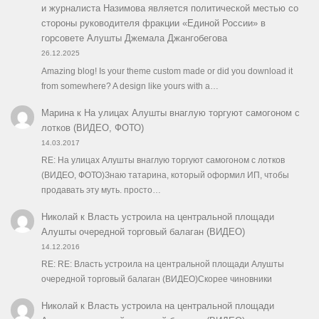
и журналиста Назимова является политической местью со
стороны руководителя фракции «Единой России» в
горсовете Алушты Джемала Джангобегова
26.12.2025
Amazing blog! Is your theme custom made or did you download it
from somewhere? A design like yours with a…
Марина
к
На улицах Алушты внаглую торгуют самогоном с
лотков (ВИДЕО, ФОТО)
14.03.2017
RE: На улицах Алушты внаглую торгуют самогоном с лотков
(ВИДЕО, ФОТО)Знаю татарина, который оформил ИП, чтобы
продавать эту муть. просто…
Николай
к
Власть устроила на центральной площади
Алушты очередной торговый балаган (ВИДЕО)
14.12.2016
RE: RE: Власть устроила на центральной площади Алушты
очередной торговый балаган (ВИДЕО)Скорее чиновники
Николай
к
Власть устроила на центральной площади