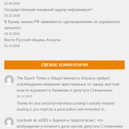
22.04.2018
Государственный пожарный надзор информирует!
03.10.2016
В Крыму законы РФ заменяются «договорняками» из украинского
прошлого
03.10.2016
Вести Русской общины Алушты
01.10.2016
СВЕЖИЕ КОММЕНТАРИИ
The Epoch Times
к
Общественность Алушты требует
освобождения незаконно арестованных по заказу местной
власти журналиста Назимова и депутата Степанченко
26.12.2025
Thanks for your personal marvelous posting! I actually enjoyed
reading it, you might be a great author.I will remember to…
macbook air a2681
к
Адвокаты предполагают, что
возбуждение уголовного дела против депутата Степанченко