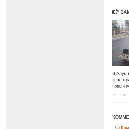
ВА
В Алушт
теплотр
новый а
15.12.201
КОММЕ
Ком