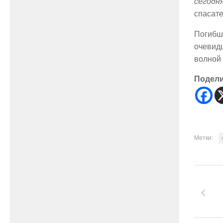
сегодн
спасате
Погибш
очевидц
волной 
Подел
Метки: