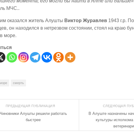
яшнего момента; его могли бы найти в Ялте или дальше»
ль МЧС..
им оказался житель Алушты
Виктор Журавлев
1943 г.р. П
ев, он находился в нетрезвом состоянии, стоял на краю бу
в море.
иться
море
смерть
ПРЕДЫДУЩАЯ ПУБЛИКАЦИЯ
СЛЕДУЮЩАЯ ПУ
Чиновники Алушты решили работать
В Алуште назначены на
быстрее
культуры исполкома 
ветеринар