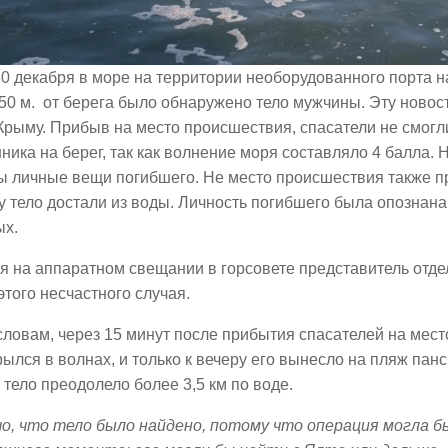
0 декабря в море на территории необорудованного порта н
50 м. от берега было обнаружено тело мужчины. Эту новос
рыму. Прибыв на место происшествия, спасатели не смогл
ника на берег, так как волнение моря составляло 4 балла. 
ы личные вещи погибшего. Не место происшествия также п
у тело достали из воды. Личность погибшего была опознана
ых.
я на аппаратном свещании в горсовете представитель отд
этого несчастного случая.
словам, через 15 минут после прибытия спасателей на мес
рылся в волнах, и только к вечеру его вынесло на пляж пан
 тело преодолело более 3,5 км по воде.
о, что тело было найдено, потому что операция могла б