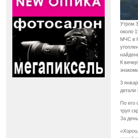
Утром 3
около 1
МЧС в К
утоплен
найден
К вечер
знаком
3 январ
детали 
По его 
труп ск
За день
«Хорош