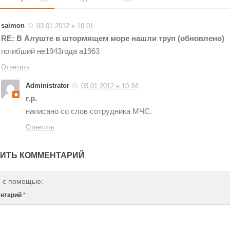
saimon
03.01.2012 в 10:01
RE: В Алуште в штормящем море нашли труп (обновлено)
погибший не1943года а1963
Ответить
Administrator
03.01.2012 в 10:34
г.р.
написано со слов сотрудника МЧС.
Ответить
ИТЬ КОММЕНТАРИЙ
и с помощью:
нтарий
*