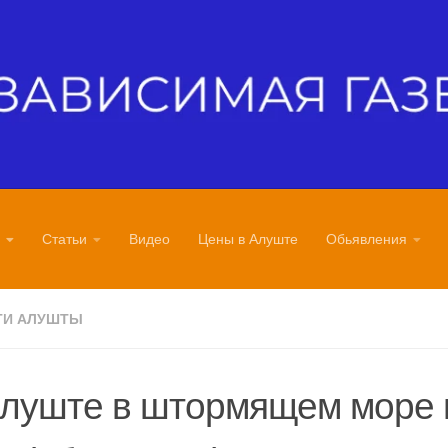
Статьи
Видео
Цены в Алуште
Обьявления
ТИ АЛУШТЫ
Алуште в штормящем море