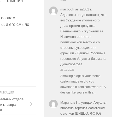
,
— отметил
macbook air a2681
к
Адвокаты предполагают, что
о словам
возбуждение уголовного
ны, и его смыло
дела против депутата
Степанченко и журналиста
Назимова является
политической местью со
стороны руководителя
фракции «Единой России» в
горсовете Алушты Джемала
Джангобегова
26.12.2025
Amazing blog! Is your theme
custom made or did you
download it from somewhere? A
БЛИКАЦИЯ
design like yours with a…
чальник отдела
Марина
к
На улицах Алушты
и главврач
внаглую торгуют самогоном
ии
с лотков (ВИДЕО, ФОТО)