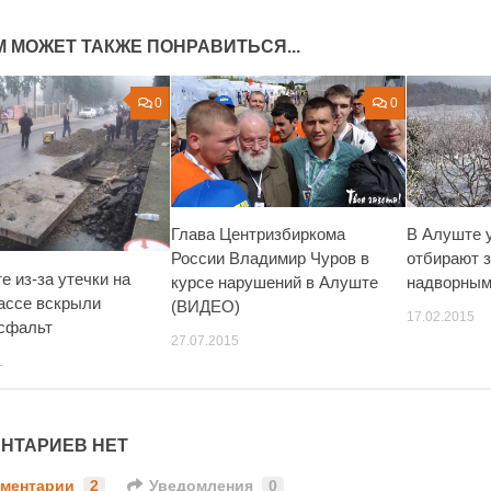
М МОЖЕТ ТАКЖЕ ПОНРАВИТЬСЯ...
0
0
Глава Центризбиркома
В Алуште 
России Владимир Чуров в
отбирают 
е из-за утечки на
курсе нарушений в Алуште
надворным
ассе вскрыли
(ВИДЕО)
17.02.2015
сфальт
27.07.2015
1
НТАРИЕВ НЕТ
ментарии
2
Уведомления
0