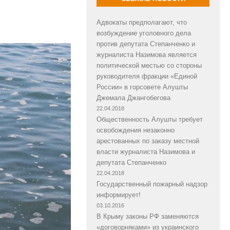
Адвокаты предполагают, что
возбуждение уголовного дела
против депутата Степанченко и
журналиста Назимова является
политической местью со стороны
руководителя фракции «Единой
России» в горсовете Алушты
Джемала Джангобегова
22.04.2018
Общественность Алушты требует
освобождения незаконно
арестованных по заказу местной
власти журналиста Назимова и
депутата Степанченко
22.04.2018
Государственный пожарный надзор
информирует!
03.10.2016
В Крыму законы РФ заменяются
«договорняками» из украинского