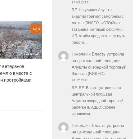
14.03.2017
RE: На улицах Алушты
внаглую торгуют самогоном с
лотков (ВИДЕО, ФОТО)Знаю
0
татарина, который оформил
ИП, чтобы продавать эту муть.
просто…
Николай
к
Власть устроила
на центральной площади
у ветеранов
Алушты очередной торговый
землю вместе с
балаган (ВИДЕО)
и постройками
14.12.2016
RE: RE: Власть устроила на
центральной площади
Алушты очередной торговый
балаган (ВИДЕО)Скорее
чиновники
Николай
к
Власть устроила
на центральной площади
Алушты очередной торговый