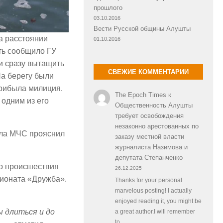
прошлого
03.10.2016
Вести Русской общины Алушты
а расстоянии
01.10.2016
ть сообщило ГУ
и сразу вытащить
СВЕЖИЕ КОММЕНТАРИИ
На берегу были
рибыла милиция.
The Epoch Times
к
 одним из его
Общественность Алушты
требует освобождения
незаконно арестованных по
ела МЧС прояснил
заказу местной власти
журналиста Назимова и
депутата Степанченко
то происшествия
26.12.2025
сионата «Дружба».
Thanks for your personal
marvelous posting! I actually
enjoyed reading it, you might be
ы длиться и до
a great author.I will remember
to…