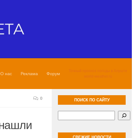
Точный прогноз погоды в Алуште
О нас
Реклама
Форум
world-weather.ru
0
ПОИСК ПО САЙТУ
Поиск
 нашли
СВЕЖИЕ НОВОСТИ