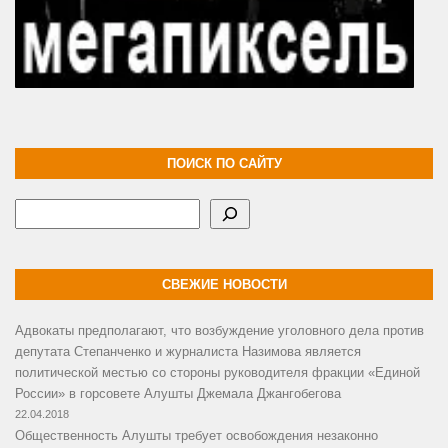
ПОИСК ПО САЙТУ
Поиск
СВЕЖИЕ НОВОСТИ
Адвокаты предполагают, что возбуждение уголовного дела против
депутата Степанченко и журналиста Назимова является
политической местью со стороны руководителя фракции «Единой
России» в горсовете Алушты Джемала Джангобегова
22.04.2018
Общественность Алушты требует освобождения незаконно