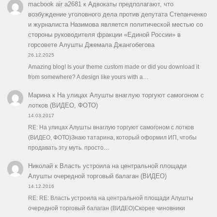
macbook air a2681
к
Адвокаты предполагают, что
возбуждение уголовного дела против депутата Степанченко
и журналиста Назимова является политической местью со
стороны руководителя фракции «Единой России» в
горсовете Алушты Джемала Джангобегова
26.12.2025
Amazing blog! Is your theme custom made or did you download it
from somewhere? A design like yours with a…
Марина
к
На улицах Алушты внаглую торгуют самогоном с
лотков (ВИДЕО, ФОТО)
14.03.2017
RE: На улицах Алушты внаглую торгуют самогоном с лотков
(ВИДЕО, ФОТО)Знаю татарина, который оформил ИП, чтобы
продавать эту муть. просто…
Николай
к
Власть устроила на центральной площади
Алушты очередной торговый балаган (ВИДЕО)
14.12.2016
RE: RE: Власть устроила на центральной площади Алушты
очередной торговый балаган (ВИДЕО)Скорее чиновники