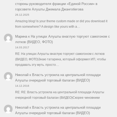
стороны руководителя фракции «Единой России» в
горсовете Алушты Джемала Джангобегова
26.12.2025
Amazing blog! Is your theme custom made or did you download it
from somewhere? A design like yours with a…
Марина
к
На улицах Алушты внаглую торгуют самогоном с
лотков (ВИДЕО, ФОТО)
14.03.2017
RE: На улицах Алушты внаглую торгуют самогоном с лотков
(ВИДЕО, ФОТО)Знаю татарина, который оформил ИП, чтобы
продавать эту муть. просто…
Николай
к
Власть устроила на центральной площади
Алушты очередной торговый балаган (ВИДЕО)
14.12.2016
RE: RE: Власть устроила на центральной площади Алушты
очередной торговый балаган (ВИДЕО)Скорее чиновники
Николай
к
Власть устроила на центральной площади
Алушты очередной торговый балаган (ВИДЕО)