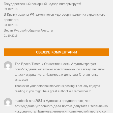
Государственный пожарный надзор информирует!
03.10.2016
В Крыму законы РФ заменяются «договорняками» из украинского
прошлого
03.10.2016
Вести Русской общины Алушты
01.10.2016
СВЕЖИЕ КОММЕНТАРИИ
The Epoch Times
к
Общественность Алушты требует
освобождения незаконно арестованных по заказу местной
власти журналиста Назимова и депутата Степанченко
26.12.2025
Thanks for your personal marvelous posting! I actually enjoyed
reading it, you might be a great author.I will remember to…
macbook air a2681
к
Адвокаты предполагают, что
возбуждение уголовного дела против депутата Степанченко
и журналиста Назимова является политической местью со