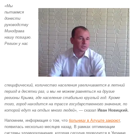
«Мы
пытаемся
донести
руководству
Минздрава
нашу позицию.
Регион у нас
специфический, количество населения увеличивается в летний
период в десятки раз, и мы не можем равняться на другие
регионы Крыма, где население стабильно круглый год. Кроме
того, город находится на трассе государственного значения, по
которой едут на отдых много людей»,
— сказал
Иван Новицкий.
Напомним, информация о том, что
больницу в Алуште закроют
,
появилась несколько месяцев назад. В рамках оптимизации
системы здравоохранения, которая сегодня проводится в Украине,