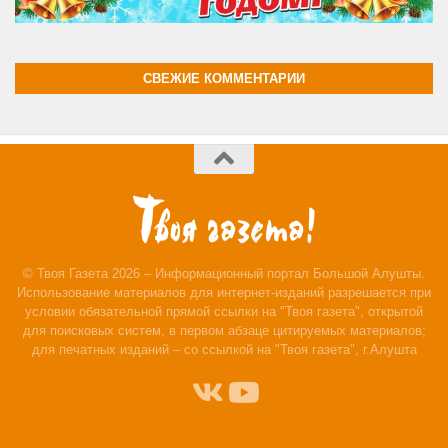
СВЕЖИЕ КОММЕНТАРИИ
© Твоя Газета 2026 – Информационный портал Большой Алушты.
Использование материалов для интернет-изданий разрешается при
условии обязательной прямой ссылки на "Твоя газета", открытой
для поисковых систем, в первом абзаце цитируемых материалов;
для печатных изданий – со ссылкой на "Твоя газета", г.Алушта