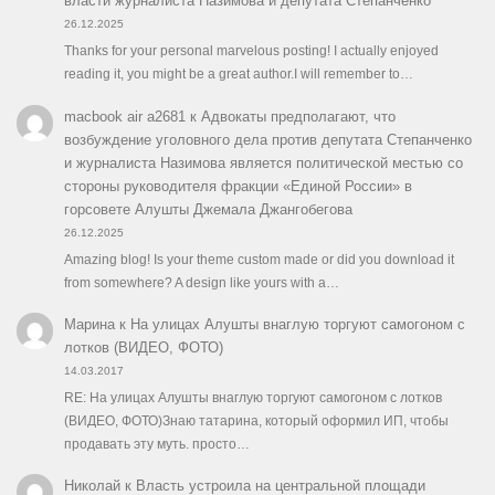
власти журналиста Назимова и депутата Степанченко
26.12.2025
Thanks for your personal marvelous posting! I actually enjoyed
reading it, you might be a great author.I will remember to…
macbook air a2681
к
Адвокаты предполагают, что
возбуждение уголовного дела против депутата Степанченко
и журналиста Назимова является политической местью со
стороны руководителя фракции «Единой России» в
горсовете Алушты Джемала Джангобегова
26.12.2025
Amazing blog! Is your theme custom made or did you download it
from somewhere? A design like yours with a…
Марина
к
На улицах Алушты внаглую торгуют самогоном с
лотков (ВИДЕО, ФОТО)
14.03.2017
RE: На улицах Алушты внаглую торгуют самогоном с лотков
(ВИДЕО, ФОТО)Знаю татарина, который оформил ИП, чтобы
продавать эту муть. просто…
Николай
к
Власть устроила на центральной площади