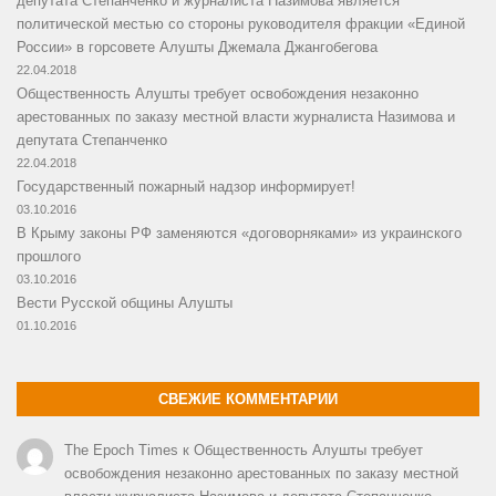
депутата Степанченко и журналиста Назимова является
политической местью со стороны руководителя фракции «Единой
России» в горсовете Алушты Джемала Джангобегова
22.04.2018
Общественность Алушты требует освобождения незаконно
арестованных по заказу местной власти журналиста Назимова и
депутата Степанченко
22.04.2018
Государственный пожарный надзор информирует!
03.10.2016
В Крыму законы РФ заменяются «договорняками» из украинского
прошлого
03.10.2016
Вести Русской общины Алушты
01.10.2016
СВЕЖИЕ КОММЕНТАРИИ
The Epoch Times
к
Общественность Алушты требует
освобождения незаконно арестованных по заказу местной