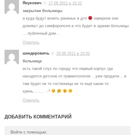
Янукович
17.08.2011 в 10:22
закрытии больницы
а куда будут возить раненых в дтп
наверное они
доживут до симферополя.а что будет в здании больницы
….публичный дом…
Ответить
шендеровичь
20.08.2011 в 10:02
больница
есть такой слух по городу что первый корпус где
находится детское от.травмотология …уже продали….и
там будет не то гостинница не то ещё какая то
хрень……… :-*
Ответить
ДОБАВИТЬ КОММЕНТАРИЙ
Войти с помощью: