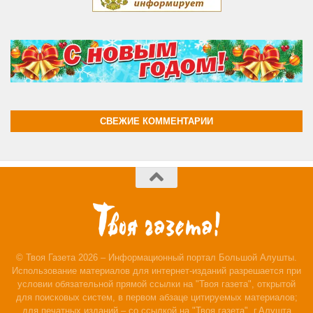
СВЕЖИЕ КОММЕНТАРИИ
© Твоя Газета 2026 – Информационный портал Большой Алушты.
Использование материалов для интернет-изданий разрешается при
условии обязательной прямой ссылки на "Твоя газета", открытой
для поисковых систем, в первом абзаце цитируемых материалов;
для печатных изданий – со ссылкой на "Твоя газета", г.Алушта