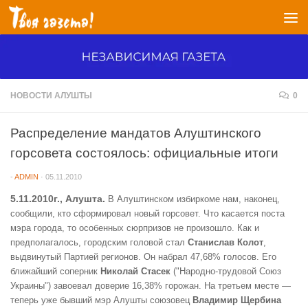
Перейти к содержимому
НОВОСТИ АЛУШТЫ
0
Распределение мандатов Алуштинского
горсовета состоялось: официальные итоги
-
ADMIN
·
05.11.2010
5.11.2010г., Алушта.
В Алуштинском избиркоме нам, наконец,
сообщили, кто сформировал новый горсовет. Что касается поста
мэра города, то особенных сюрпризов не произошло. Как и
предполагалось
,
городским головой стал
Станислав Колот
,
выдвинутый Партией регионов. Он набрал 47,68% голосов. Его
ближайший соперник
Николай Стасек
("Народно-трудовой Союз
Украины"
)
завоевал доверие 16,38% горожан. На третьем месте —
теперь уже бывший мэр Алушты союзовец
Владимир Щербина