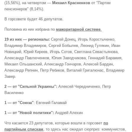
(15,56%), на четвертом —
Михаил Красненков
от "Партии
пенсионеров" (8,14%).
В горсовете будет 46 депутатов.
Половина из них избрана по
мажоритарной системе
.
19 из них — регионалы:
Сергей Донец, Игорь Коростыченко,
Владимир Владимиров, Сергей Бобылев, Леонид Гулякин, Иван
Новицкий, Юрий Киреев, Игорь Сотов, Светлана Севастьянова,
Александр Павлюченков, Юлия Заводчикова, Геннадий Барамия,
Михаил Ольшанский, Александр Гончаров, Алексей Бардин,
Александр Репнин, Петр Ребиков, Виталий Григалюнас, Владимир
Завер.
2 — от "Сильной Украины":
Алексей Чередниченко
,
Петр
Василенко
1 — от "Союза"
: Евгений Галамай
1 — от "Новой политики":
Андрей Алехин
Что касается 23 депутатов, которые вошли в горсовет
по
партийным спискам
, то здесь нас ожидал сюрприз: коммунистов,