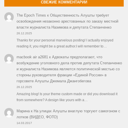
СВЕЖИЕ КОММЕНТАРИИ
The Epoch Times
к
Общественность Алушты требует
освобождения незаконно арестованных по заказу местной
власти журналиста Назимова и депутата Степанченко
26.12.2025
Thanks for your personal marvelous posting! I actually enjoyed
reading it, you might be a great author.I will remember to…
macbook air a2681
к
Адвокаты предполагают, что
возбуждение уголовного дела против депутата Степанченко
и журналиста Назимова является политической местью со
стороны руководителя фракции «Единой России» в
горсовете Алушты Джемала Джангобегова
26.12.2025
Amazing blog! Is your theme custom made or did you download it
from somewhere? A design like yours with a…
Марина
к
На улицах Алушты внаглую торгуют самогоном с
лотков (ВИДЕО, ФОТО)
14.03.2017