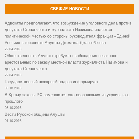
СВЕЖИЕ НОВОСТИ
Адвокаты предполагают, что возбуждение уголовного дела против
депутата Степанченко и журналиста Назимова является
политической местью со стороны руководителя фракции «Единой
России» в горсовете Алушты Джемала Джангобегова
22.04.2018
Общественность Алушты требует освобождения незаконно
арестованных по заказу местной власти журналиста Назимова и
депутата Степанченко
22.04.2018
Государственный пожарный надзор информирует!
03.10.2016
В Крыму законы РФ заменяются «договорняками» из украинского
прошлого
03.10.2016
Вести Русской общины Алушты
01.10.2016