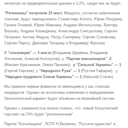
несмотря на предварительные данные в 3,2%, среди них не будет.
"Регионалы" получили 15 мест.
Мандаты, согласно заявленным
спискам, будут принадлежать Станиславу Колоту, Юрию Печурину,
Галине Огневой, Юрию Мамчину, Андрею Метельскому, Виктору
Внукову, Андрею Казанджану, Алексендру Снигурскому, Сергею
Петренко, Антону Федуну, Петру Снегиреву, Сергею Соловьеву,
Сергею Пирогу, Дмитрию Татарову и Владимиру Фролову.
У "союзовцев" — 3 места
(Владимир Щербина, Владимир
Локтионов, Алексей Котолупов), у
"Партии пенсионеров" -2
(Михаил Красненков, Левон Папинян)
,
у "Сильной
Украины" — 1
(Сергей Сергеев), у
"Народного Руха" — 1
(Рустем Гафаров), у
"Народно-трудового Союза Украины" — 1
(Николай Стасек).
Мы привели первые фамилии по имеющимся у нас спискам
кандидатов. Однако не исключены изменения и передвижения.
Окончательный вариант будет объявлен на ближайшей сессии.
Однако с уверенностью можно сказать, что
новый Алуштинский
горсовет на 74% будет "региональным".
Партии "Батькiвщина", ПСПУ Н.Витренко, "Русское единство" и ,