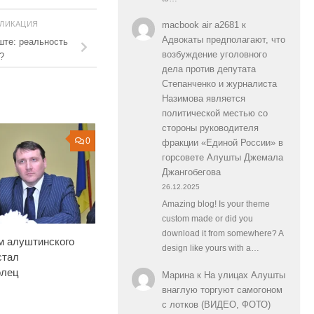
БЛИКАЦИЯ
macbook air a2681
к
Адвокаты предполагают, что
ште: реальность
возбуждение уголовного
?
дела против депутата
Степанченко и журналиста
Назимова является
политической местью со
стороны руководителя
0
фракции «Единой России» в
горсовете Алушты Джемала
Джангобегова
26.12.2025
Amazing blog! Is your theme
custom made or did you
download it from somewhere? A
м алуштинского
design like yours with a…
стал
олец
Марина
к
На улицах Алушты
внаглую торгуют самогоном
с лотков (ВИДЕО, ФОТО)