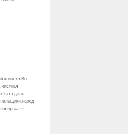
й комитет.Во-
 частная
ке это дело
мунальщики,народ
унэнерго» —