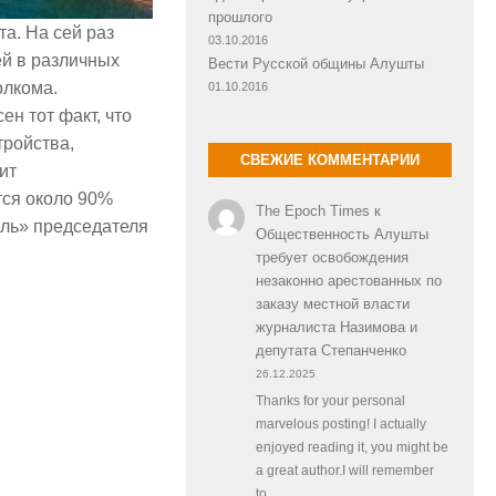
прошлого
та. На сей раз
03.10.2016
ей в различных
Вести Русской общины Алушты
олкома.
01.10.2016
н тот факт, что
тройства,
СВЕЖИЕ КОММЕНТАРИИ
ит
тся около 90%
The Epoch Times
к
оль» председателя
Общественность Алушты
требует освобождения
незаконно арестованных по
заказу местной власти
журналиста Назимова и
депутата Степанченко
26.12.2025
Thanks for your personal
marvelous posting! I actually
enjoyed reading it, you might be
a great author.I will remember
to…