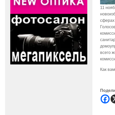
11 нояб
новоиз
сферах 
Голосов
комисс
санитар
домоуп
всего ж
комисс
Как ва
Подел