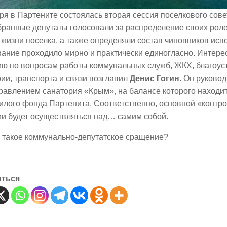
ря в Партените состоялась вторая сессия поселкового сове
бранные депутаты голосовали за распределение своих рол
жизни поселка, а также определяли состав чиновников исп
ание проходило мирно и практически единогласно. Интересе
ию по вопросам работы коммунальных служб, ЖКХ, благоус
ии, транспорта и связи возглавил
Денис Гогин
. Он руковод
равлением санатория «Крым», на балансе которого находи
илого фонда Партенита. Соответственно, основной «контр
ии будет осуществляться над… самим собой.
м такое коммунально-депутатское сращение?
иться