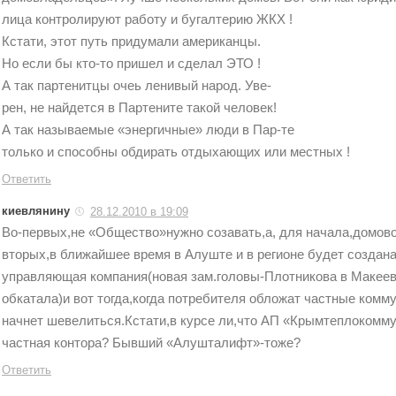
лица контролируют работу и бугалтерию ЖКХ !
Кстати, этот путь придумали американцы.
Но если бы кто-то пришел и сделал ЭТО !
А так партенитцы очеь ленивый народ. Уве-
рен, не найдется в Партените такой человек!
А так называемые «энергичные» люди в Пар-те
только и способны обдирать отдыхающих или местных !
Ответить
киевлянину
28.12.2010 в 19:09
Во-первых,не «Общество»нужно созавать,а, для начала,домово
вторых,в ближайшее время в Алуште и в регионе будет создана
управляющая компания(новая зам.головы-Плотникова в Макеев
обкатала)и вот тогда,когда потребителя обложат частные ком
начнет шевелиться.Кстати,в курсе ли,что АП «Крымтеплокомм
частная контора? Бывший «Алушталифт»-тоже?
Ответить