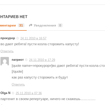
НТАРИЕВ НЕТ
ментарии
31
Уведомления
0
прокурор
24.11.2010 в 16:57
во дают ребята! пусти козла сторожить капусту!
Ответить
патриот
24.11.2010 в 17:29
[quote name=»прокурор»]во дают ребята! пусти козла сто
[/quote]
как раз капусту сторожить и будут
Ответить
Olga N
25.11.2010 в 07:36
партенит в своем репертуаре, ничего не скажешь………….