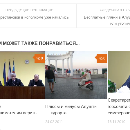
ПРЕДЫДУЩАЯ ПУБЛИКАЦИЯ
СЛЕДУЮЩАЯ ПУ
рестановки в исполкоме уже начались
Бесплатные пляжи в Алу
или утопия
М МОЖЕТ ТАКЖЕ ПОНРАВИТЬСЯ...
0
0
Секретаре
горсовета 
Плюсы и минусы Алушты
и
симфероп
— курорта
нимателям верить
16.11.2010
24.02.2011
1