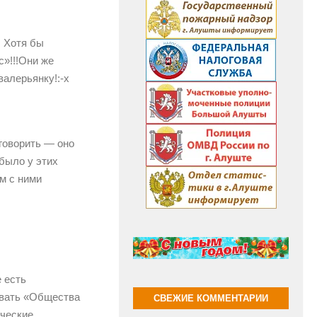
. Хотя бы
с»!!!Они же
валерьянку!:-x
говорить — оно
было у этих
м с ними
 есть
авать «Общества
СВЕЖИЕ КОММЕНТАРИИ
ические