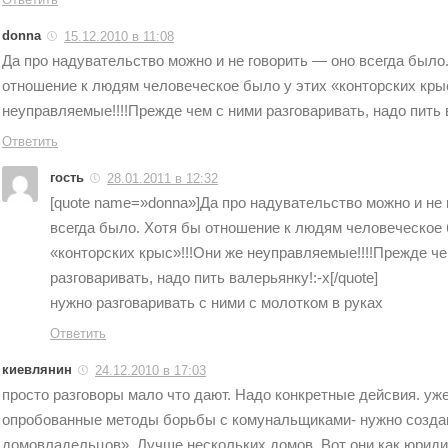
donna
15.12.2010 в 11:08
Да про надувательство можно и не говорить — оно всегда было
отношение к людям человеческое было у этих «конторских кры
неуправляемые!!!!Прежде чем с ними разговаривать, надо пить 
Ответить
гость
28.01.2011 в 12:32
[quote name=»donna»]Да про надувательство можно и не 
всегда было. Хотя бы отношение к людям человеческое 
«конторских крыс»!!!Они же неуправляемые!!!!Прежде че
разговаривать, надо пить валерьянку!:-x[/quote]
нужно разговаривать с ними с молотком в руках
Ответить
киевлянин
24.12.2010 в 17:03
просто разговоры мало что дают. Надо конкретные дейсвия. уже
опробованные методы борьбы с комунальщиками- нужно созд
домовладельцов». Лучше нескольких домов. Вот они как юрид