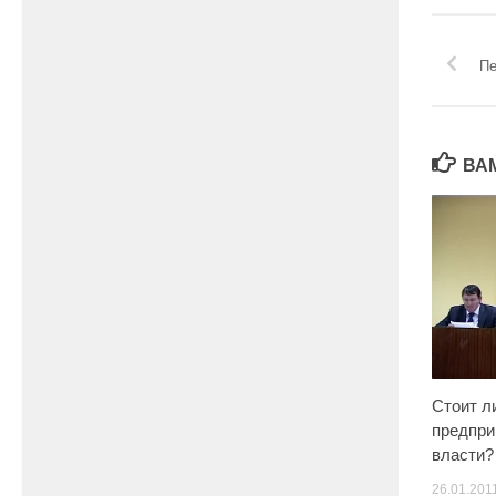
Пе
ВА
Стоит л
предпри
власти?
26.01.201