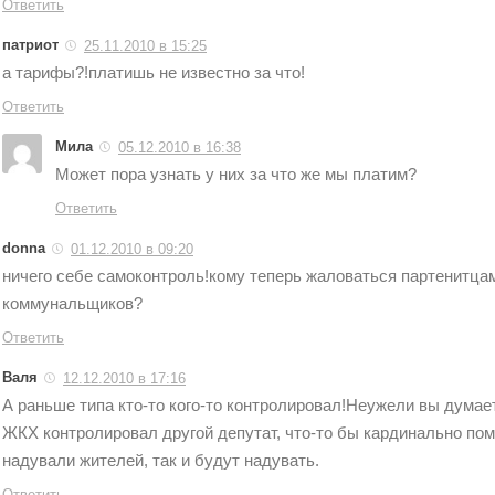
Ответить
патриот
25.11.2010 в 15:25
а тарифы?!платишь не известно за что!
Ответить
Мила
05.12.2010 в 16:38
Может пора узнать у них за что же мы платим?
Ответить
donna
01.12.2010 в 09:20
ничего себе самоконтроль!кому теперь жаловаться партенитца
коммунальщиков?
Ответить
Валя
12.12.2010 в 17:16
А раньше типа кто-то кого-то контролировал!Неужели вы думает
ЖКХ контролировал другой депутат, что-то бы кардинально по
надували жителей, так и будут надувать.
Ответить