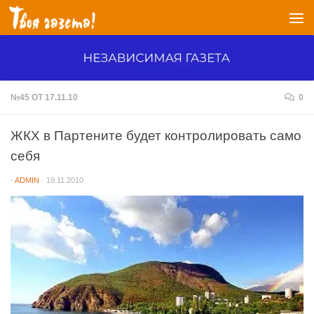
Перейти к содержимому
№45 ОТ 17.11.10
0
ЖКХ в Партените будет контролировать само
себя
-
ADMIN
·
19.11.2010