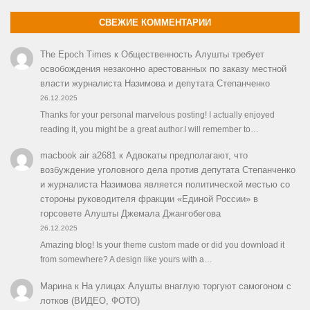
СВЕЖИЕ КОММЕНТАРИИ
The Epoch Times
к
Общественность Алушты требует
освобождения незаконно арестованных по заказу местной
власти журналиста Назимова и депутата Степанченко
26.12.2025
Thanks for your personal marvelous posting! I actually enjoyed
reading it, you might be a great author.I will remember to…
macbook air a2681
к
Адвокаты предполагают, что
возбуждение уголовного дела против депутата Степанченко
и журналиста Назимова является политической местью со
стороны руководителя фракции «Единой России» в
горсовете Алушты Джемала Джангобегова
26.12.2025
Amazing blog! Is your theme custom made or did you download it
from somewhere? A design like yours with a…
Марина
к
На улицах Алушты внаглую торгуют самогоном с
лотков (ВИДЕО, ФОТО)