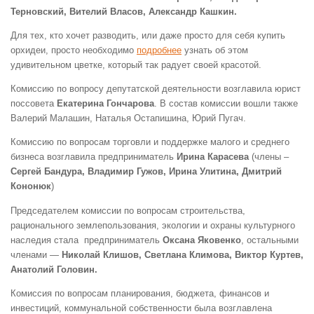
Терновский, Вителий Власов, Александр Кашкин.
Для тех, кто хочет разводить, или даже просто для себя купить
орхидеи, просто необходимо
подробнее
узнать об этом
удивительном цветке, который так радует своей красотой.
Комиссию по вопросу депутатской деятельности возглавила юрист
поссовета
Екатерина Гончарова
. В состав комиссии вошли также
Валерий Малашин, Наталья Остапишина, Юрий Пугач.
Комиссию по вопросам торговли и поддержке малого и среднего
бизнеса возглавила предприниматель
Ирина Карасева
(члены –
Сергей Бандура, Владимир Гужов, Ирина Улитина, Дмитрий
Кононюк
)
Председателем комиссии по вопросам строительства,
рационального землепользования, экологии и охраны культурного
наследия стала предприниматель
Оксана Яковенко
, остальными
членами —
Николай Клишов, Светлана Климова, Виктор Куртев,
Анатолий Головин.
Комиссия по вопросам планирования, бюджета, финансов и
инвестиций, коммунальной собственности была возглавлена