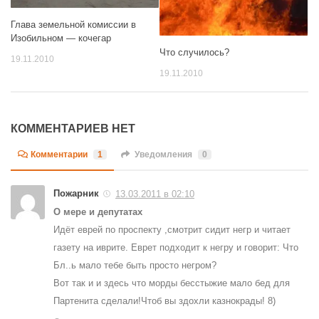
Глава земельной комиссии в
Изобильном — кочегар
Что случилось?
19.11.2010
19.11.2010
КОММЕНТАРИЕВ НЕТ
Комментарии
1
Уведомления
0
Пожарник
13.03.2011 в 02:10
О мере и депутатах
Идёт еврей по проспекту ,смотрит сидит негр и читает
газету на иврите. Еврет подходит к негру и говорит: Что
Бл..ь мало тебе быть просто негром?
Вот так и и здесь что морды бесстыжие мало бед для
Партенита сделали!Чтоб вы здохли казнокрады! 8)