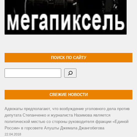
ПОИСК ПО САЙТУ
Поиск
СВЕЖИЕ НОВОСТИ
Адвокаты предполагают, что возбуждение уголовного дела против
депутата Степанченко и журналиста Назимова является
политической местью со стороны руководителя фракции «Единой
России» в горсовете Алушты Джемала Джангобегова
22.04.2018