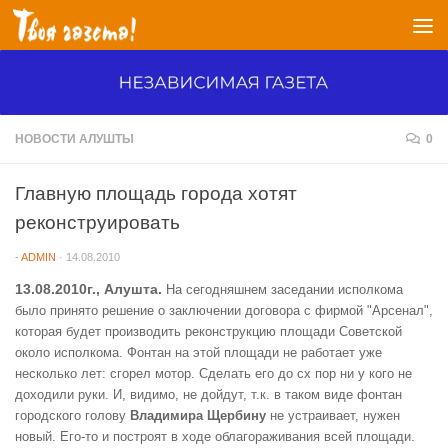
Перейти к содержимому
НОВОСТИ АЛУШТЫ
0
Главную площадь города хотят
реконструировать
-
ADMIN
·
14.08.2010
13.08.2010г., Алушта.
На сегодняшнем заседании исполкома
было принято решение о заключении договора с фирмой "Арсенал",
которая будет производить реконструкцию площади Советской
около исполкома. Фонтан на этой площади не работает уже
несколько лет: сгорел мотор. Сделать его до сх пор ни у кого не
доходили руки. И, видимо, не дойдут, т.к. в таком виде фонтан
городского голову
Владимира Щербину
не устраивает, нужен
новый. Его-то и построят в ходе облагораживания всей площади.