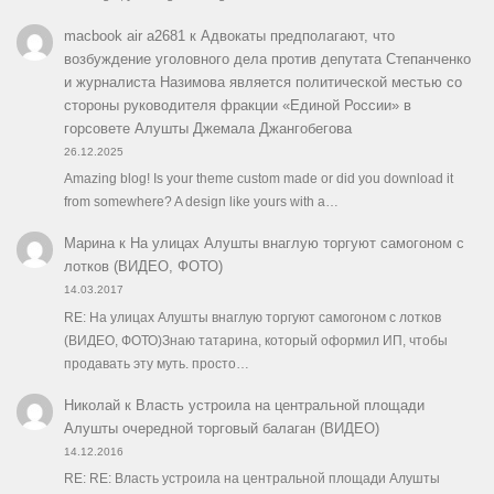
macbook air a2681
к
Адвокаты предполагают, что
возбуждение уголовного дела против депутата Степанченко
и журналиста Назимова является политической местью со
стороны руководителя фракции «Единой России» в
горсовете Алушты Джемала Джангобегова
26.12.2025
Amazing blog! Is your theme custom made or did you download it
from somewhere? A design like yours with a…
Марина
к
На улицах Алушты внаглую торгуют самогоном с
лотков (ВИДЕО, ФОТО)
14.03.2017
RE: На улицах Алушты внаглую торгуют самогоном с лотков
(ВИДЕО, ФОТО)Знаю татарина, который оформил ИП, чтобы
продавать эту муть. просто…
Николай
к
Власть устроила на центральной площади
Алушты очередной торговый балаган (ВИДЕО)
14.12.2016
RE: RE: Власть устроила на центральной площади Алушты