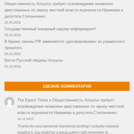
Общественность Алушты требует освобождения незаконно
арестованных по заказу местной власти журналиста Назимова и
депутата Степанченко
22.04.2018
Государственный пожарный надзор информирует!
03.10.2016
В Крыму законы РФ заменяются «договорняками» из украинского
прошлого
03.10.2016
Вести Русской общины Алушты
01.10.2016
СВЕЖИЕ КОММЕНТАРИИ
The Epoch Times
к
Общественность Алушты требует
освобождения незаконно арестованных по заказу местной
власти журналиста Назимова и депутата Степанченко
26.12.2025
Thanks for your personal marvelous posting! I actually enjoyed
reading it, you might be a great author.I will remember to…