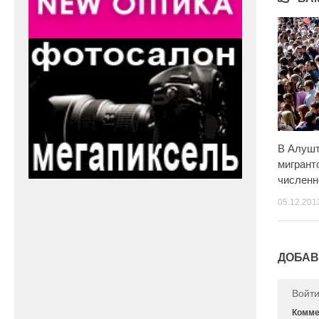
В Алушт
мигрант
численн
05.12.201
ДОБАВ
Войт
Комме