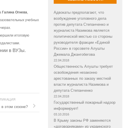
Адвокаты предполагают, что
та
Галина Огнева
,
возбуждение уголовного дела
бразовательных учебных
против депутата Степанченко и
ечерах.
журналиста Назимова является
авершили итоговую
политической местью со стороны
руководителя фракции «Единой
медалистами.
России» в горсовете Алушты
ении в ВУЗы.
Джемала Джангобегова
22.04.2018
Общественность Алушты требует
освобождения незаконно
арестованных по заказу местной
власти журналиста Назимова и
депутата Степанченко
22.04.2018
БЛИКАЦИЯ
Государственный пожарный надзор
 в этом сезоне?
информирует!
03.10.2016
В Крыму законы РФ заменяются
«договорняками» из украинского