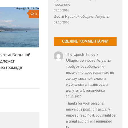
прошлого
03.10.2016
0
Вести Русской общины Алушты
01.10.2016
СВЕЖИЕ КОММЕНТАРИИ
ережья Большой
The Epoch Times
к
Общественность Алушты
длежат
требует освобождения
ию громаде
незаконно арестованных по
заказу местной власти
журналиста Назимова и
депутата Степанченко
26.12.2025
Thanks for your personal
marvelous posting! I actually
enjoyed reading it, you might be
a great author.I will remember
to…