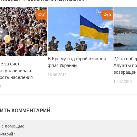
0
0
В Крыму над горой взвился
2,2 га поб
е за счет
флаг Украины
Алушты по
ов увеличилась
возвращен
26.08.2013
ость населения
19.07.2012
3
ИТЬ КОММЕНТАРИЙ
и с помощью:
нтарий
*