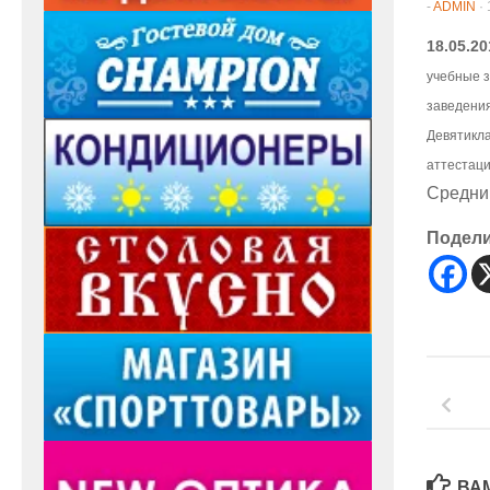
-
ADMIN
·
18.05.20
учебные з
заведения
Девятикла
аттестаци
Средний
Подел
ВА