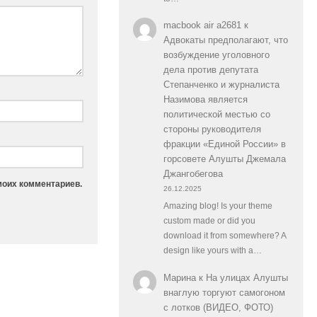
macbook air a2681
к
Адвокаты предполагают, что
возбуждение уголовного
дела против депутата
Степанченко и журналиста
Назимова является
политической местью со
стороны руководителя
фракции «Единой России» в
горсовете Алушты Джемала
Джангобегова
моих комментариев.
26.12.2025
Amazing blog! Is your theme
custom made or did you
download it from somewhere? A
design like yours with a…
Марина
к
На улицах Алушты
внаглую торгуют самогоном
с лотков (ВИДЕО, ФОТО)