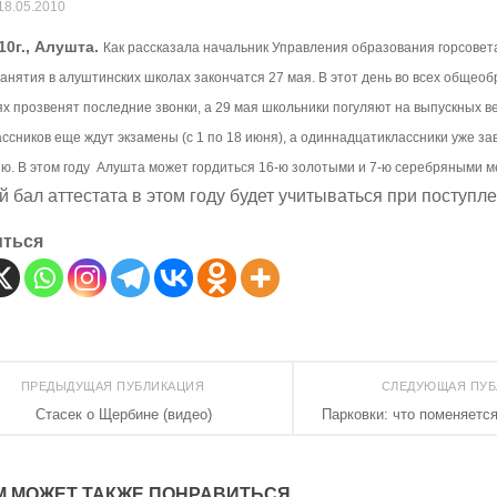
18.05.2010
10г., Алушта.
Как рассказала начальник Управления образования горсове
анятия в алуштинских школах закончатся 27 мая. В этот день во всех общео
х прозвенят последние звонки, а 29 мая школьники погуляют на выпускных в
ссников еще ждут экзамены (с 1 по 18 июня), а одиннадцатиклассники уже з
ю. В этом году Алушта может гордиться 16-ю золотыми и 7-ю серебряными 
 бал аттестата в этом году будет учитываться при поступл
иться
ПРЕДЫДУЩАЯ ПУБЛИКАЦИЯ
СЛЕДУЮЩАЯ ПУ
Стасек о Щербине (видео)
Парковки: что поменяется
М МОЖЕТ ТАКЖЕ ПОНРАВИТЬСЯ...