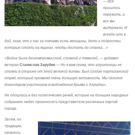
—
Все
пришлось
пережить, и
все мы
выдержали. И
всегда шли в
бой, зная, что у нас за плечами есть женщины, дети и подростки,
которые стояли на ящиках, чтобы достать до станка…»
«Война была бескомпромиссной, сложной и тяжелой,
— добавил
ветеран
Станислав Зарубин
—
Но я вам скажу, что алуштинцы не
стояли в стороне от этой великой битвы. Был создан партизанский
отряд, который проявлял очень большую активность. Мы сегодня
благодарим участников освобождения Крыма и Алушты».
Не обошлось и без политических речей, которые на больших народных
собраниях любят произносить представители различных партий
города.
Затем, по
традиции,
началось