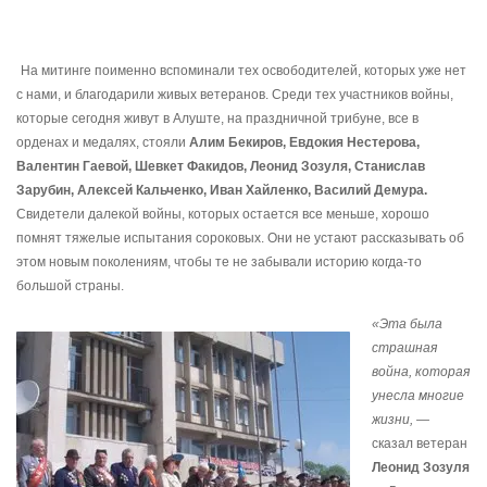
На митинге поименно вспоминали тех освободителей, которых уже нет
с нами, и благодарили живых ветеранов. Среди тех участников войны,
которые сегодня живут в Алуште, на праздничной трибуне, все в
орденах и медалях, стояли
Алим Бекиров, Евдокия Нестерова,
Валентин Гаевой, Шевкет Факидов, Леонид Зозуля, Станислав
Зарубин, Алексей Кальченко, Иван Хайленко, Василий Демура.
Свидетели далекой войны, которых остается все меньше, хорошо
помнят тяжелые испытания сороковых. Они не устают рассказывать об
этом новым поколениям, чтобы те не забывали историю когда-то
большой страны.
«Эта была
страшная
война, которая
унесла многие
жизни, —
сказал ветеран
Леонид Зозуля