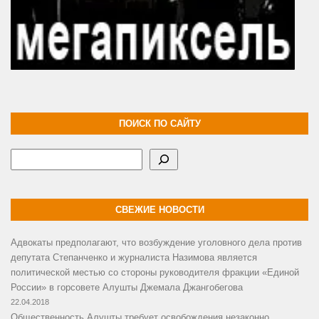
ПОИСК ПО САЙТУ
Поиск
СВЕЖИЕ НОВОСТИ
Адвокаты предполагают, что возбуждение уголовного дела против
депутата Степанченко и журналиста Назимова является
политической местью со стороны руководителя фракции «Единой
России» в горсовете Алушты Джемала Джангобегова
22.04.2018
Общественность Алушты требует освобождения незаконно