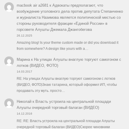
macbook air a2681
к
Адвокаты предполагают, что
возбуждение уголовного дела против депутата Степанченко
и журналиста Назимова является политической местью со
стороны руководителя фракции «Единой России» в
горсовете Алушты Джемала Джангобегова
26.12.2025
Amazing blog! Is your theme custom made or did you download it
from somewhere? A design like yours with a…
Марина
к
На улицах Алушты внаглую торгуют самогоном с
лотков (ВИДЕО, ФОТО)
14.03.2017
RE: На улицах Алушты внаглую торгуют самогоном с лотков
(ВИДЕО, ФОТО)Знаю татарина, который оформил ИП, чтобы
продавать эту муть. просто…
Николай
к
Власть устроила на центральной площади
Алушты очередной торговый балаган (ВИДЕО)
14.12.2016
RE: RE: Власть устроила на центральной площади Алушты
очередной торговый балаган (ВИДЕО)Скорее чиновники