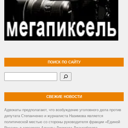
ПОИСК ПО САЙТУ
Поиск
СВЕЖИЕ НОВОСТИ
Адвокаты предполагают, что возбуждение уголовного дела против
депутата Степанченко и журналиста Назимова является
политической местью со стороны руководителя фракции «Единой
России» в горсовете Алушты Джемала Джангобегова