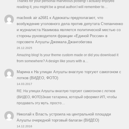
Thanks for your personal marvelous posting! I actually enjoyed
reading it, you might be a great author.I will remember to…
macbook air a2681
к
Адвокаты предполагают, что
возбуждение уголовного дела против депутата Степанченко
и журналиста Назимова является политической местью со
стороны руководителя фракции «Единой России» в
горсовете Алушты Джемала Джангобегова
26.12.2025
Amazing blog! Is your theme custom made or did you download it
from somewhere? A design like yours with a…
Марина
к
На улицах Алушты внаглую торгуют самогоном с
лотков (ВИДЕО, ФОТО)
14.03.2017
RE: На улицах Алушты внаглую торгуют самогоном с лотков
(ВИДЕО, ФОТО)Знаю татарина, который оформил ИП, чтобы
продавать эту муть. просто…
Николай
к
Власть устроила на центральной площади
Алушты очередной торговый балаган (ВИДЕО)
14.12.2016