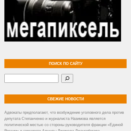
ПОИСК ПО САЙТУ
Поиск
СВЕЖИЕ НОВОСТИ
Адвокаты предполагают, что возбуждение уголовного дела против
депутата Степанченко и журналиста Назимова является
политической местью со стороны руководителя фракции «Единой
России» в горсовете Алушты Джемала Джангобегова