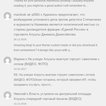
Thanks for your personal marvelous posting! I actually enjoyed
reading it, you might be a great author.I will remember to…
macbook air a2681
к
Адвокаты предполагают, что
возбуждение уголовного дела против депутата Степанченко
и журналиста Назимова является политической местью со
стороны руководителя фракции «Единой России» в
горсовете Алушты Джемала Джангобегова
26.12.2025
Amazing blog! Is your theme custom made or did you download it
from somewhere? A design like yours with a…
Марина
к
На улицах Алушты внаглую торгуют самогоном с
лотков (ВИДЕО, ФОТО)
14.03.2017
RE: На улицах Алушты внаглую торгуют самогоном с лотков
(ВИДЕО, ФОТО)Знаю татарина, который оформил ИП, чтобы
продавать эту муть. просто…
Николай
к
Власть устроила на центральной площади
Алушты очередной торговый балаган (ВИДЕО)
14.12.2016