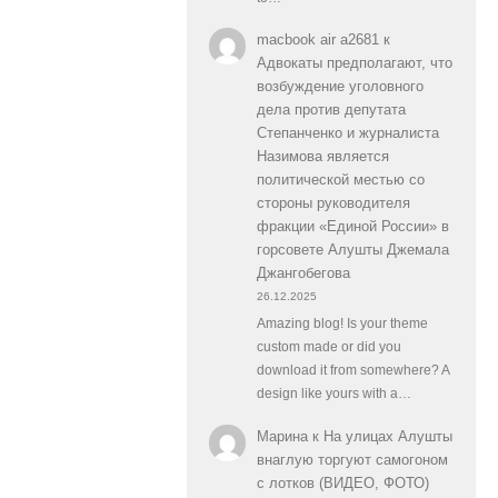
macbook air a2681
к
Адвокаты предполагают, что
возбуждение уголовного
дела против депутата
Степанченко и журналиста
Назимова является
политической местью со
стороны руководителя
фракции «Единой России» в
горсовете Алушты Джемала
Джангобегова
26.12.2025
Amazing blog! Is your theme
custom made or did you
download it from somewhere? A
design like yours with a…
Марина
к
На улицах Алушты
внаглую торгуют самогоном
с лотков (ВИДЕО, ФОТО)