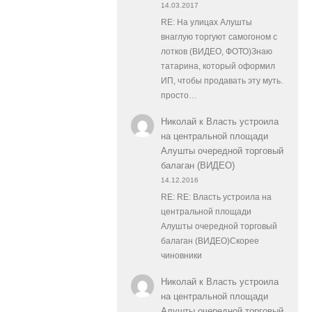
14.03.2017
RE: На улицах Алушты
внаглую торгуют самогоном с
лотков (ВИДЕО, ФОТО)Знаю
татарина, который оформил
ИП, чтобы продавать эту муть.
просто…
Николай
к
Власть устроила
на центральной площади
Алушты очередной торговый
балаган (ВИДЕО)
14.12.2016
RE: RE: Власть устроила на
центральной площади
Алушты очередной торговый
балаган (ВИДЕО)Скорее
чиновники
Николай
к
Власть устроила
на центральной площади
Алушты очередной торговый