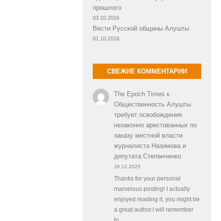
прошлого
03.10.2016
Вести Русской общины Алушты
01.10.2016
СВЕЖИЕ КОММЕНТАРИИ
The Epoch Times
к
Общественность Алушты
требует освобождения
незаконно арестованных по
заказу местной власти
журналиста Назимова и
депутата Степанченко
26.12.2025
Thanks for your personal
marvelous posting! I actually
enjoyed reading it, you might be
a great author.I will remember
to…