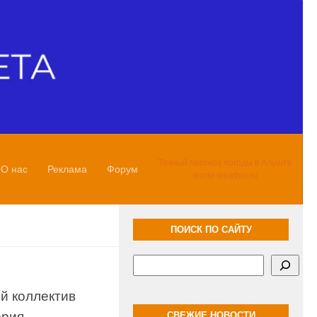
Точный прогноз погоды в Алуште
О нас
Реклама
Форум
world-weather.ru
ПОИСК ПО САЙТУ
Поиск
й коллектив
ория
СВЕЖИЕ НОВОСТИ