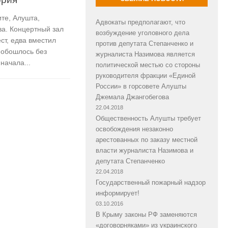
ите, Алушта,
Адвокаты предполагают, что
ва. Концертный зал
возбуждение уголовного дела
ст, едва вместил
против депутата Степанченко и
 обошлось без
журналиста Назимова является
начала...
политической местью со стороны
руководителя фракции «Единой
России» в горсовете Алушты
Джемала Джангобегова
22.04.2018
Общественность Алушты требует
освобождения незаконно
арестованных по заказу местной
власти журналиста Назимова и
депутата Степанченко
22.04.2018
Государственный пожарный надзор
информирует!
03.10.2016
В Крыму законы РФ заменяются
«договорняками» из украинского