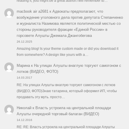
reading it, you might be a great author.I will remember to…
macbook air a2681
к
Адвокаты предполагают, что
возбуждение уголовного дела против депутата Степанченко
и журналиста Назимова является политической местью со
стороны руководителя фракции «Единой России» в
горсовете Алушты Джемала Джангобегова
26.12.2025
Amazing blog! Is your theme custom made or did you download it
from somewhere? A design like yours with a…
Марина
к
На улицах Алушты внаглую торгуют самогоном с
лотков (ВИДЕО, ФОТО)
14.03.2017
RE: На улицах Алушты внаглую торгуют самогоном с лотков
(ВИДЕО, ФОТО)Знаю татарина, который оформил ИП, чтобы
продавать эту муть. просто…
Николай
к
Власть устроила на центральной площади
Алушты очередной торговый балаган (ВИДЕО)
14.12.2016
RE: RE: Власть устроила на центральной площади Алушты