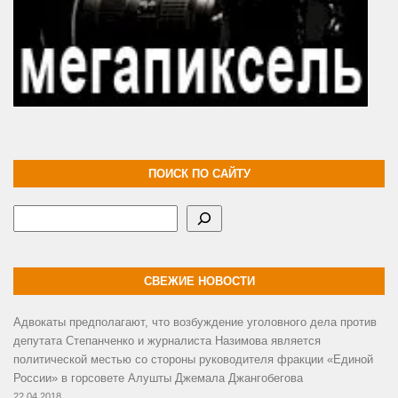
ПОИСК ПО САЙТУ
Поиск
СВЕЖИЕ НОВОСТИ
Адвокаты предполагают, что возбуждение уголовного дела против
депутата Степанченко и журналиста Назимова является
политической местью со стороны руководителя фракции «Единой
России» в горсовете Алушты Джемала Джангобегова
22.04.2018