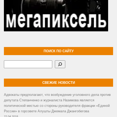
ПОИСК ПО САЙТУ
Поиск
СВЕЖИЕ НОВОСТИ
Адвокаты предполагают, что возбуждение уголовного дела против
депутата Степанченко и журналиста Назимова является
политической местью со стороны руководителя фракции «Единой
России» в горсовете Алушты Джемала Джангобегова
22.04.2018