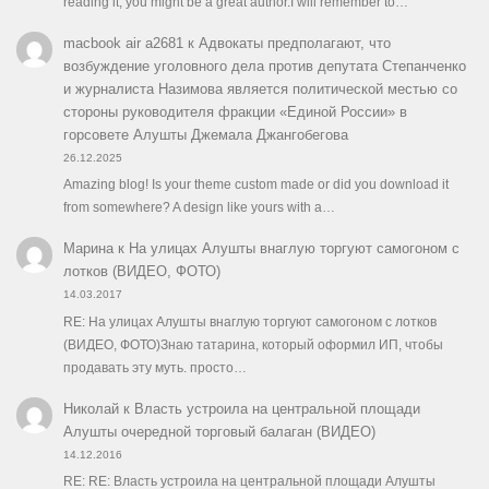
reading it, you might be a great author.I will remember to…
macbook air a2681
к
Адвокаты предполагают, что
возбуждение уголовного дела против депутата Степанченко
и журналиста Назимова является политической местью со
стороны руководителя фракции «Единой России» в
горсовете Алушты Джемала Джангобегова
26.12.2025
Amazing blog! Is your theme custom made or did you download it
from somewhere? A design like yours with a…
Марина
к
На улицах Алушты внаглую торгуют самогоном с
лотков (ВИДЕО, ФОТО)
14.03.2017
RE: На улицах Алушты внаглую торгуют самогоном с лотков
(ВИДЕО, ФОТО)Знаю татарина, который оформил ИП, чтобы
продавать эту муть. просто…
Николай
к
Власть устроила на центральной площади
Алушты очередной торговый балаган (ВИДЕО)
14.12.2016
RE: RE: Власть устроила на центральной площади Алушты