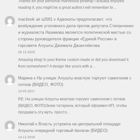
Thanks for your personal marvelous posting! I actually enjoyed
reading it, you might be a great author.I will remember to…
macbook air a2681
к
Адвокаты предполагают, что
возбуждение уголовного дела против депутата Степанченко
и журналиста Назимова является политической местью со
стороны руководителя фракции «Единой России» в
горсовете Алушты Джемала Джангобегова
26.12.2025
Amazing blog! Is your theme custom made or did you download it
from somewhere? A design like yours with a…
Марина
к
На улицах Алушты внаглую торгуют самогоном с
лотков (ВИДЕО, ФОТО)
14.03.2017
RE: На улицах Алушты внаглую торгуют самогоном с лотков
(ВИДЕО, ФОТО)Знаю татарина, который оформил ИП, чтобы
продавать эту муть. просто…
Николай
к
Власть устроила на центральной площади
Алушты очередной торговый балаган (ВИДЕО)
14.12.2016