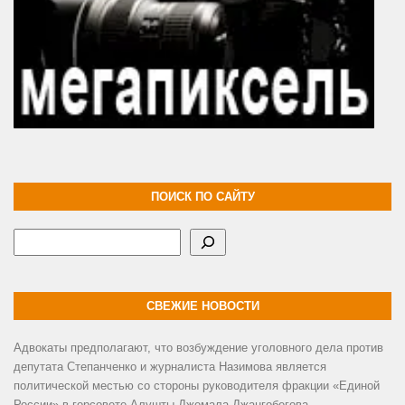
ПОИСК ПО САЙТУ
Поиск
СВЕЖИЕ НОВОСТИ
Адвокаты предполагают, что возбуждение уголовного дела против
депутата Степанченко и журналиста Назимова является
политической местью со стороны руководителя фракции «Единой
России» в горсовете Алушты Джемала Джангобегова