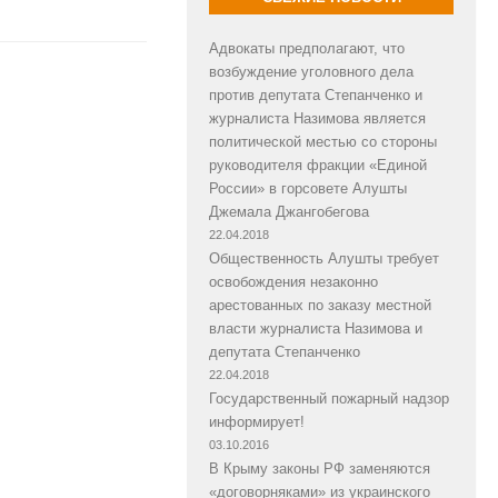
Адвокаты предполагают, что
возбуждение уголовного дела
против депутата Степанченко и
журналиста Назимова является
политической местью со стороны
руководителя фракции «Единой
России» в горсовете Алушты
Джемала Джангобегова
22.04.2018
Общественность Алушты требует
освобождения незаконно
арестованных по заказу местной
власти журналиста Назимова и
депутата Степанченко
22.04.2018
Государственный пожарный надзор
информирует!
03.10.2016
В Крыму законы РФ заменяются
«договорняками» из украинского