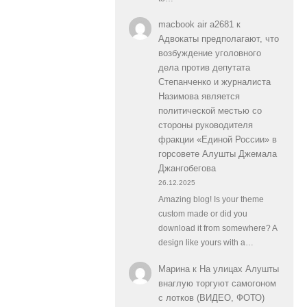
macbook air a2681
к
Адвокаты предполагают, что
возбуждение уголовного
дела против депутата
Степанченко и журналиста
Назимова является
политической местью со
стороны руководителя
фракции «Единой России» в
горсовете Алушты Джемала
Джангобегова
26.12.2025
Amazing blog! Is your theme
custom made or did you
download it from somewhere? A
design like yours with a…
Марина
к
На улицах Алушты
внаглую торгуют самогоном
с лотков (ВИДЕО, ФОТО)