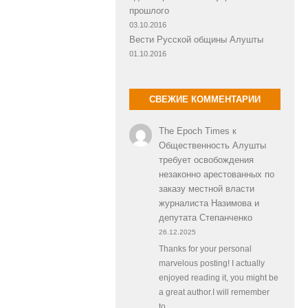
прошлого
03.10.2016
Вести Русской общины Алушты
01.10.2016
СВЕЖИЕ КОММЕНТАРИИ
The Epoch Times
к
Общественность Алушты
требует освобождения
незаконно арестованных по
заказу местной власти
журналиста Назимова и
депутата Степанченко
26.12.2025
Thanks for your personal
marvelous posting! I actually
enjoyed reading it, you might be
a great author.I will remember
to…