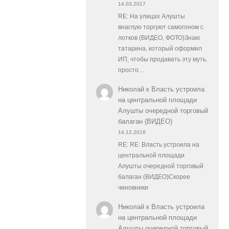
14.03.2017
RE: На улицах Алушты
внаглую торгуют самогоном с
лотков (ВИДЕО, ФОТО)Знаю
татарина, который оформил
ИП, чтобы продавать эту муть.
просто…
Николай
к
Власть устроила
на центральной площади
Алушты очередной торговый
балаган (ВИДЕО)
14.12.2016
RE: RE: Власть устроила на
центральной площади
Алушты очередной торговый
балаган (ВИДЕО)Скорее
чиновники
Николай
к
Власть устроила
на центральной площади
Алушты очередной торговый