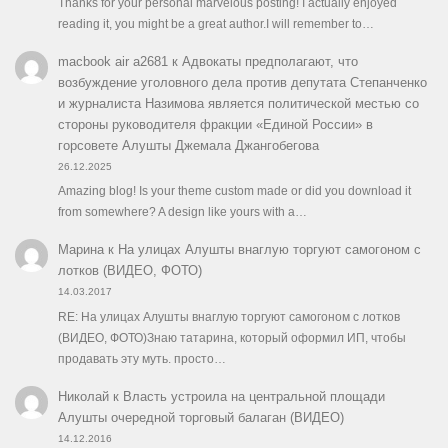
Thanks for your personal marvelous posting! I actually enjoyed
reading it, you might be a great author.I will remember to…
macbook air a2681
к
Адвокаты предполагают, что
возбуждение уголовного дела против депутата Степанченко
и журналиста Назимова является политической местью со
стороны руководителя фракции «Единой России» в
горсовете Алушты Джемала Джангобегова
26.12.2025
Amazing blog! Is your theme custom made or did you download it
from somewhere? A design like yours with a…
Марина
к
На улицах Алушты внаглую торгуют самогоном с
лотков (ВИДЕО, ФОТО)
14.03.2017
RE: На улицах Алушты внаглую торгуют самогоном с лотков
(ВИДЕО, ФОТО)Знаю татарина, который оформил ИП, чтобы
продавать эту муть. просто…
Николай
к
Власть устроила на центральной площади
Алушты очередной торговый балаган (ВИДЕО)
14.12.2016