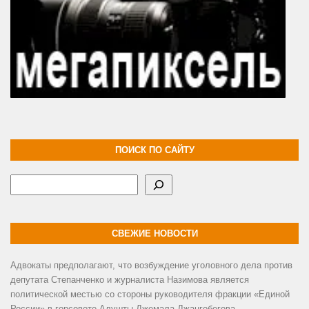
ПОИСК ПО САЙТУ
Поиск
СВЕЖИЕ НОВОСТИ
Адвокаты предполагают, что возбуждение уголовного дела против
депутата Степанченко и журналиста Назимова является
политической местью со стороны руководителя фракции «Единой
России» в горсовете Алушты Джемала Джангобегова