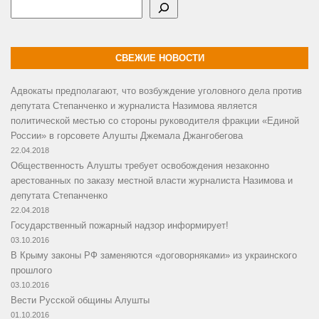
Поиск
СВЕЖИЕ НОВОСТИ
Адвокаты предполагают, что возбуждение уголовного дела против
депутата Степанченко и журналиста Назимова является
политической местью со стороны руководителя фракции «Единой
России» в горсовете Алушты Джемала Джангобегова
22.04.2018
Общественность Алушты требует освобождения незаконно
арестованных по заказу местной власти журналиста Назимова и
депутата Степанченко
22.04.2018
Государственный пожарный надзор информирует!
03.10.2016
В Крыму законы РФ заменяются «договорняками» из украинского
прошлого
03.10.2016
Вести Русской общины Алушты
01.10.2016