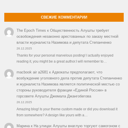
СВЕЖИЕ КОММЕНТАРИИ
The Epoch Times
к
Общественность Алушты требует
освобождения незаконно арестованных по заказу местной
власти журналиста Назимова и депутата Степанченко
26.12.2025
Thanks for your personal marvelous posting! I actually enjoyed
reading it, you might be a great author.I will remember to…
macbook air a2681
к
Адвокаты предполагают, что
возбуждение уголовного дела против депутата Степанченко
и журналиста Назимова является политической местью со
стороны руководителя фракции «Единой России» в
горсовете Алушты Джемала Джангобегова
26.12.2025
Amazing blog! Is your theme custom made or did you download it
from somewhere? A design like yours with a…
Марина
к
На улицах Алушты внаглую торгуют самогоном с