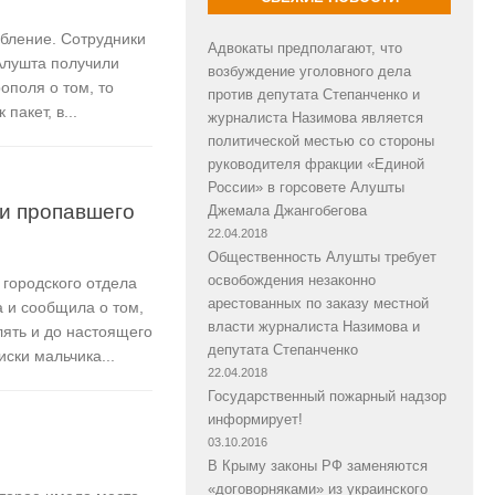
абление. Сотрудники
Адвокаты предполагают, что
Алушта получили
возбуждение уголовного дела
ополя о том, то
против депутата Степанченко и
пакет, в...
журналиста Назимова является
политической местью со стороны
руководителя фракции «Единой
России» в горсовете Алушты
и пропавшего
Джемала Джангобегова
22.04.2018
Общественность Алушты требует
освобождения незаконно
 городского отдела
арестованных по заказу местной
 и сообщила о том,
власти журналиста Назимова и
лять и до настоящего
депутата Степанченко
ски мальчика...
22.04.2018
Государственный пожарный надзор
информирует!
03.10.2016
В Крыму законы РФ заменяются
«договорняками» из украинского