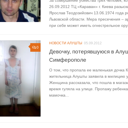
За совершение убийства трех человек, к
26.09.2012 ТЦ «Караван» г. Киева разыс
Ярослав Теодозийович 13.06.1974 года 
Львовской области. Мера пресечения – а
при себе может иметь огнестрельное оруж
НОВОСТИ АЛУШТЫ
05.09.2012
0
Девочку, потерявшуюся в Алу
Симферополе
О том, что пропала ее маленькая дочка 
жительница Алушты заявила в милицию у
Женщина рассказала, что пошла в магазин
время гуляла на улице. Пропажу ребенк
мамочка...