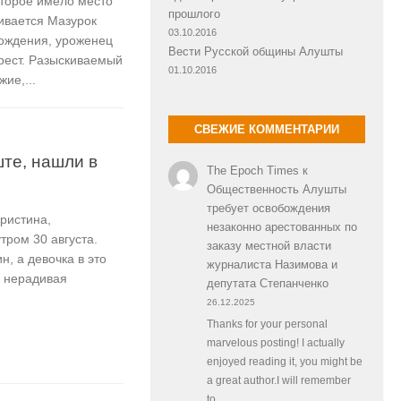
оторое имело место
прошлого
кивается Мазурок
03.10.2016
рождения, уроженец
Вести Русской общины Алушты
рест. Разыскиваемый
01.10.2016
ие,...
СВЕЖИЕ КОММЕНТАРИИ
ште, нашли в
The Epoch Times
к
Общественность Алушты
требует освобождения
Кристина,
незаконно арестованных по
тром 30 августа.
заказу местной власти
, а девочка в это
журналиста Назимова и
а нерадивая
депутата Степанченко
26.12.2025
Thanks for your personal
marvelous posting! I actually
enjoyed reading it, you might be
a great author.I will remember
to…