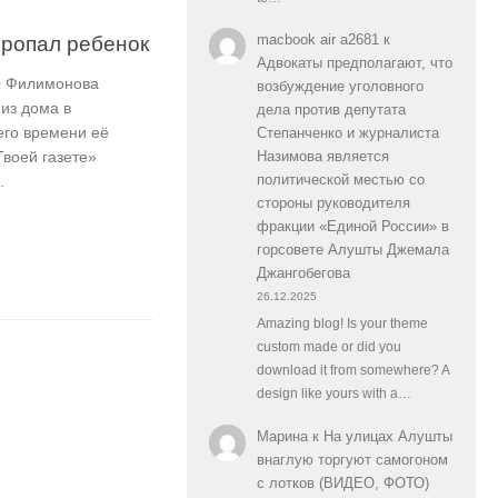
macbook air a2681
к
пропал ребенок
Адвокаты предполагают, что
ты Филимонова
возбуждение уголовного
 из дома в
дела против депутата
его времени её
Степанченко и журналиста
Назимова является
воей газете»
политической местью со
.
стороны руководителя
фракции «Единой России» в
горсовете Алушты Джемала
Джангобегова
26.12.2025
Amazing blog! Is your theme
custom made or did you
download it from somewhere? A
design like yours with a…
Марина
к
На улицах Алушты
внаглую торгуют самогоном
с лотков (ВИДЕО, ФОТО)