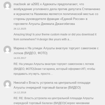
macbook air a2681
к
Адвокаты предполагают, что
возбуждение уголовного дела против депутата Степанченко
и журналиста Назимова является политической местью со
стороны руководителя фракции «Единой России» в
горсовете Алушты Джемала Джангобегова
26.12.2025
Amazing blog! Is your theme custom made or did you download it
from somewhere? A design like yours with a…
Марина
к
На улицах Алушты внаглую торгуют самогоном с
лотков (ВИДЕО, ФОТО)
14.03.2017
RE: На улицах Алушты внаглую торгуют самогоном с лотков
(ВИДЕО, ФОТО)Знаю татарина, который оформил ИП, чтобы
продавать эту муть. просто…
Николай
к
Власть устроила на центральной площади
Алушты очередной торговый балаган (ВИДЕО)
14.12.2016
RE: RE: Власть устроила на центральной площади Алушты
очередной торговый балаган (ВИДЕО)Скорее чиновники