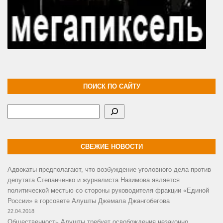
ПОИСК ПО САЙТУ
Поиск
СВЕЖИЕ НОВОСТИ
Адвокаты предполагают, что возбуждение уголовного дела против
депутата Степанченко и журналиста Назимова является
политической местью со стороны руководителя фракции «Единой
России» в горсовете Алушты Джемала Джангобегова
22.04.2018
Общественность Алушты требует освобождения незаконно