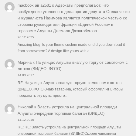
macbook air a2681
к
Адвокаты предполагают, что
возбуждение уголовного дела против депутата Степанченко
и журналиста Назимова является политической местью со
стороны руководителя фракции «Единой России» в
горсовете Алушты Джемала Джангобегова
26.12.2025
Amazing blog! Is your theme custom made or did you download it
from somewhere? A design like yours with a…
Марина
к
На улицах Алушты внаглую торгуют самогоном с
лотков (ВИДЕО, ФОТО)
14.03.2017
RE: На улицах Алушты внаглую торгуют самогоном с лотков
(ВИДЕО, ФОТО)Знаю татарина, который оформил ИП, чтобы
продавать эту муть. просто…
Николай
к
Власть устроила на центральной площади
Алушты очередной торговый балаган (ВИДЕО)
14.12.2016
RE: RE: Власть устроила на центральной площади Алушты
очередной торговый балаган (ВИДЕО)Скорее чиновники