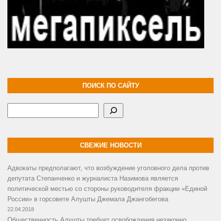
ПОИСК ПО САЙТУ
Поиск
СВЕЖИЕ НОВОСТИ
Адвокаты предполагают, что возбуждение уголовного дела против
депутата Степанченко и журналиста Назимова является
политической местью со стороны руководителя фракции «Единой
России» в горсовете Алушты Джемала Джангобегова
22.04.2018
Общественность Алушты требует освобождения незаконно