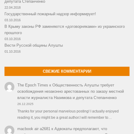
депутата Степанченко
22.04.2018
Государственный пожарный надзор информирует!
03.10.2016
В Крыму законы РФ заменяются «договорняками» из украинского
прошлого
03.10.2016
Вести Русской общины Алушты
01.10.2016
СВЕЖИЕ КОММЕНТАРИИ
The Epoch Times
к
Общественность Алушты требует
освобождения незаконно арестованных по заказу местной
власти журналиста Назимова и депутата Степанченко
26.12.2025
Thanks for your personal marvelous posting! I actually enjoyed
reading it, you might be a great author.I will remember to…
macbook air a2681
к
Адвокаты предполагают, что