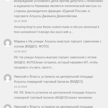
возбуждение уголовного дела против депутата Степанченко
и журналиста Назимова является политической местью со
стороны руководителя фракции «Единой России» в
горсовете Алушты Джемала Джангобегова
26.12.2025
Amazing blog! Is your theme custom made or did you download it
from somewhere? A design like yours with a…
Марина
к
На улицах Алушты внаглую торгуют самогоном с
лотков (ВИДЕО, ФОТО)
14.03.2017
RE: На улицах Алушты внаглую торгуют самогоном с лотков
(ВИДЕО, ФОТО)Знаю татарина, который оформил ИП, чтобы
продавать эту муть. просто…
Николай
к
Власть устроила на центральной площади
Алушты очередной торговый балаган (ВИДЕО)
14.12.2016
RE: RE: Власть устроила на центральной площади Алушты
очередной торговый балаган (ВИДЕО)Скорее чиновники
Николай
к
Власть устроила на центральной площади