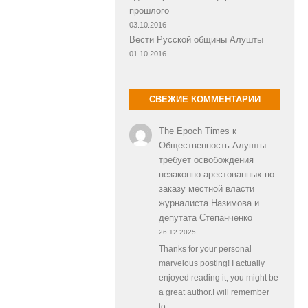
прошлого
03.10.2016
Вести Русской общины Алушты
01.10.2016
СВЕЖИЕ КОММЕНТАРИИ
The Epoch Times
к
Общественность Алушты
требует освобождения
незаконно арестованных по
заказу местной власти
журналиста Назимова и
депутата Степанченко
26.12.2025
Thanks for your personal
marvelous posting! I actually
enjoyed reading it, you might be
a great author.I will remember
to…