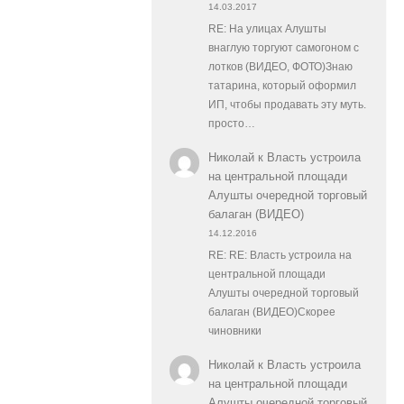
14.03.2017
RE: На улицах Алушты
внаглую торгуют самогоном с
лотков (ВИДЕО, ФОТО)Знаю
татарина, который оформил
ИП, чтобы продавать эту муть.
просто…
Николай
к
Власть устроила
на центральной площади
Алушты очередной торговый
балаган (ВИДЕО)
14.12.2016
RE: RE: Власть устроила на
центральной площади
Алушты очередной торговый
балаган (ВИДЕО)Скорее
чиновники
Николай
к
Власть устроила
на центральной площади
Алушты очередной торговый