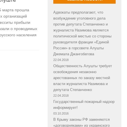
5 марта прошла
Адвокаты предполагают, что
их организаций
возбуждение уголовного дела
десситы прибыли
против депутата Степанченко и
азали о проводимых
журналиста Назимова является
русского населения
политической местью со стороны
руководителя фракции «Единой
России» в горсовете Алушты
Джемала Джангобегова
22.04.2018
Общественность Алушты требует
освобождения незаконно
арестованных по заказу местной
власти журналиста Назимова и
депутата Степанченко
22.04.2018
Государственный пожарный надзор
информирует!
03.10.2016
В Крыму законы РФ заменяются
«договорняками» из украинского