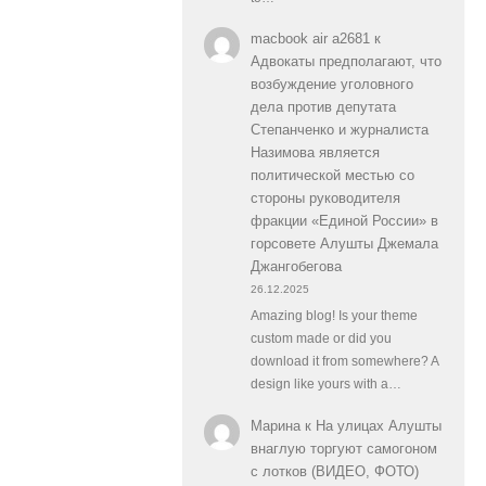
macbook air a2681
к
Адвокаты предполагают, что
возбуждение уголовного
дела против депутата
Степанченко и журналиста
Назимова является
политической местью со
стороны руководителя
фракции «Единой России» в
горсовете Алушты Джемала
Джангобегова
26.12.2025
Amazing blog! Is your theme
custom made or did you
download it from somewhere? A
design like yours with a…
Марина
к
На улицах Алушты
внаглую торгуют самогоном
с лотков (ВИДЕО, ФОТО)