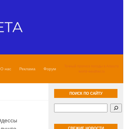
Точный прогноз погоды в Алуште
О нас
Реклама
Форум
world-weather.ru
ПОИСК ПО САЙТУ
Поиск
Одессы
Алуште
СВЕЖИЕ НОВОСТИ