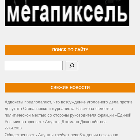
ПОИСК ПО САЙТУ
Поиск
СВЕЖИЕ НОВОСТИ
Адвокаты предполагают, что возбуждение уголовного дела против
депутата Степанченко и журналиста Назимова является
политической местью со стороны руководителя фракции «Единой
России» в горсовете Алушты Джемала Джангобегова
22.04.2018
Общественность Алушты требует освобождения незаконно