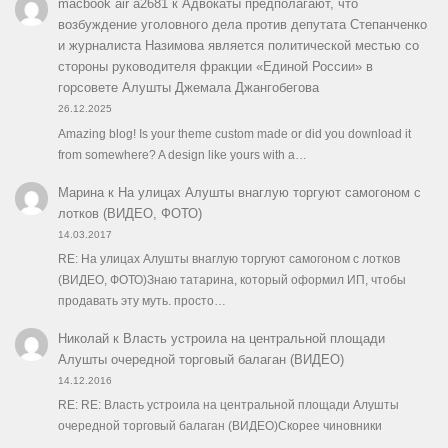
macbook air a2681
к
Адвокаты предполагают, что
возбуждение уголовного дела против депутата Степанченко
и журналиста Назимова является политической местью со
стороны руководителя фракции «Единой России» в
горсовете Алушты Джемала Джангобегова
26.12.2025
Amazing blog! Is your theme custom made or did you download it
from somewhere? A design like yours with a…
Марина
к
На улицах Алушты внаглую торгуют самогоном с
лотков (ВИДЕО, ФОТО)
14.03.2017
RE: На улицах Алушты внаглую торгуют самогоном с лотков
(ВИДЕО, ФОТО)Знаю татарина, который оформил ИП, чтобы
продавать эту муть. просто…
Николай
к
Власть устроила на центральной площади
Алушты очередной торговый балаган (ВИДЕО)
14.12.2016
RE: RE: Власть устроила на центральной площади Алушты
очередной торговый балаган (ВИДЕО)Скорее чиновники