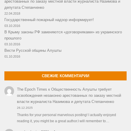
арестованных по заказу местной власти журналиста Назимова и
депутата Степанченко
22.04.2018
Государственный пожарный надзор информирует!
03.10.2016
В Крыму законы РФ заменяются «договорняками» из украинского
прошлого
03.10.2016
Вести Русской общины Алушты
01.10.2016
СВЕЖИЕ КОММЕНТАРИИ
The Epoch Times
к
Общественность Алушты требует
освобождения незаконно арестованных по заказу местной
власти журналиста Назимова и депутата Степанченко
26.12.2025
Thanks for your personal marvelous posting! I actually enjoyed
reading it, you might be a great author.I will remember to…