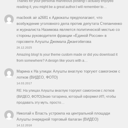
Thanks for your personal marvelous posting! I actually enjoyed
reading it, you might be a great author.I will remember to…
macbook air a2681
к
Адвокаты предполагают, что
возбуждение уголовного дела против депутата Степанченко
и журналиста Назимова является политической местью со
стороны руководителя фракции «Единой России» в
горсовете Алушты Джемала Джангобегова
26.12.2025
Amazing blog! Is your theme custom made or did you download it
from somewhere? A design like yours with a…
Марина
к
На улицах Алушты внаглую торгуют самогоном с
лотков (ВИДЕО, ФОТО)
14.03.2017
RE: На улицах Алушты внаглую торгуют самогоном с лотков
(ВИДЕО, ФОТО)Знаю татарина, который оформил ИП, чтобы
продавать эту муть. просто…
Николай
к
Власть устроила на центральной площади
Алушты очередной торговый балаган (ВИДЕО)
14.12.2016