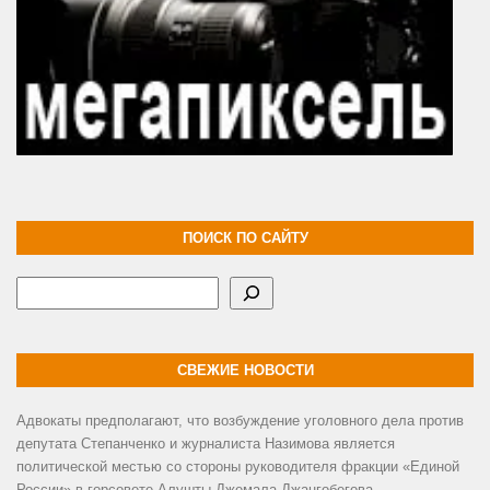
ПОИСК ПО САЙТУ
Поиск
СВЕЖИЕ НОВОСТИ
Адвокаты предполагают, что возбуждение уголовного дела против
депутата Степанченко и журналиста Назимова является
политической местью со стороны руководителя фракции «Единой
России» в горсовете Алушты Джемала Джангобегова