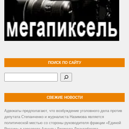
ПОИСК ПО САЙТУ
Поиск
СВЕЖИЕ НОВОСТИ
Адвокаты предполагают, что возбуждение уголовного дела против
депутата Степанченко и журналиста Назимова является
политической местью со стороны руководителя фракции «Единой
России» в горсовете Алушты Джемала Джангобегова