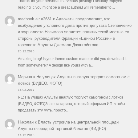
Thanks for your personal marvelous posting! I actually enjoyed
reading it, you might be a great author.I will remember to…
macbook air a2681
к
Адвокаты предполагают, что
возбуждение уголовного дела против депутата Степанченко
и журналиста Назимова является политической местью со
стороны руководителя фракции «Единой России» в
горсовете Алушты Джемала Джангобегова
26.12.2025
Amazing blog! Is your theme custom made or did you download it
from somewhere? A design like yours with a…
Марина
к
На улицах Алушты внаглую торгуют самогоном с
лотков (ВИДЕО, ФОТО)
14.03.2017
RE: На улицах Алушты внаглую торгуют самогоном с лотков
(ВИДЕО, ФОТО)Знаю татарина, который оформил ИП, чтобы
продавать эту муть. просто…
Николай
к
Власть устроила на центральной площади
Алушты очередной торговый балаган (ВИДЕО)
14.12.2016