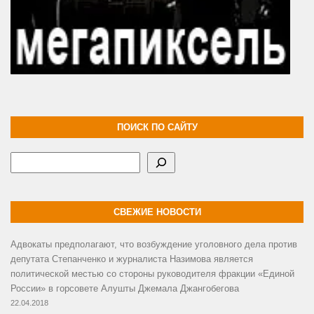
ПОИСК ПО САЙТУ
Поиск
СВЕЖИЕ НОВОСТИ
Адвокаты предполагают, что возбуждение уголовного дела против
депутата Степанченко и журналиста Назимова является
политической местью со стороны руководителя фракции «Единой
России» в горсовете Алушты Джемала Джангобегова
22.04.2018