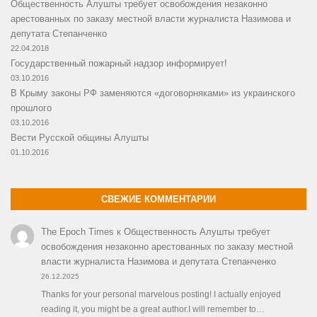
Общественность Алушты требует освобождения незаконно
арестованных по заказу местной власти журналиста Назимова и
депутата Степанченко
22.04.2018
Государственный пожарный надзор информирует!
03.10.2016
В Крыму законы РФ заменяются «договорняками» из украинского
прошлого
03.10.2016
Вести Русской общины Алушты
01.10.2016
СВЕЖИЕ КОММЕНТАРИИ
The Epoch Times
к
Общественность Алушты требует
освобождения незаконно арестованных по заказу местной
власти журналиста Назимова и депутата Степанченко
26.12.2025
Thanks for your personal marvelous posting! I actually enjoyed
reading it, you might be a great author.I will remember to…