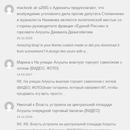
macbook air a2681
к
Адвокаты предполагают, что
возбуждение уголовного дела против депутата Степанченко
и журналиста Назимова является политической местью со
стороны руководителя фракции «Единой России» в
горсовете Алушты Джемала Джангобегова
26.12.2025
Amazing blog! Is your theme custom made or did you download it
from somewhere? A design like yours with a…
Марина
к
На улицах Алушты внаглую торгуют самогоном с
лотков (ВИДЕО, ФОТО)
14.03.2017
RE: На улицах Алушты внаглую торгуют самогоном с лотков
(ВИДЕО, ФОТО)Знаю татарина, который оформил ИП, чтобы
продавать эту муть. просто…
Николай
к
Власть устроила на центральной площади
Алушты очередной торговый балаган (ВИДЕО)
14.12.2016
RE: RE: Власть устроила на центральной площади Алушты