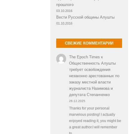
прошлого
03.10.2016
Вести Русской общины Алушты
01.10.2016
СВЕЖИЕ КОММЕНТАРИИ
The Epoch Times
к
Общественность Алушты
требует освобождения
незаконно арестованных по
заказу местной власти
журналиста Назимова и
депутата Степанченко
26.12.2025
Thanks for your personal
marvelous posting! I actually
enjoyed reading it, you might be
a great author.I will remember
to…