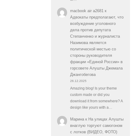
macbook air a2681
к
Адвокаты предполагают, что
возбуждение уголовного
дела против депутата
Степанченко и журналиста
Назимова является
политической местью со
стороны руководителя
фракции «Единой России» в
горсовете Алушты Джемала
Джангобегова
26.12.2025
Amazing blog! Is your theme
custom made or did you
download it from somewhere? A
design like yours with a…
Марина
к
На улицах Алушты
внаглую торгуют самогоном
с лотков (ВИДЕО, ФОТО)