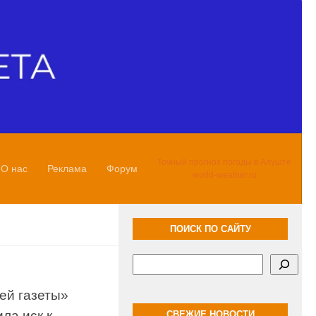
Точный прогноз погоды в Алуште
О нас
Реклама
Форум
world-weather.ru
ПОИСК ПО САЙТУ
Поиск
ей газеты»
ла иск к
СВЕЖИЕ НОВОСТИ