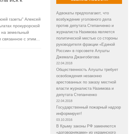
Адвокаты предполагают, что
воей газеты" Алексей
возбуждение уголовного дела
льтатах прокурорской
против депутата Степанченко и
журналиста Назимова является
а на земельный
политической местью со стороны
 связанное с этим...
руководителя фракции «Единой
России» в горсовете Алушты
Джемала Джангобегова
22.04.2018
Общественность Алушты требует
освобождения незаконно
арестованных по заказу местной
власти журналиста Назимова и
депутата Степанченко
22.04.2018
Государственный пожарный надзор
информирует!
03.10.2016
В Крыму законы РФ заменяются
«договорняками» из украинского