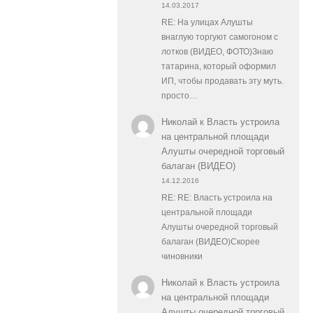
14.03.2017
RE: На улицах Алушты
внаглую торгуют самогоном с
лотков (ВИДЕО, ФОТО)Знаю
татарина, который оформил
ИП, чтобы продавать эту муть.
просто…
Николай
к
Власть устроила
на центральной площади
Алушты очередной торговый
балаган (ВИДЕО)
14.12.2016
RE: RE: Власть устроила на
центральной площади
Алушты очередной торговый
балаган (ВИДЕО)Скорее
чиновники
Николай
к
Власть устроила
на центральной площади
Алушты очередной торговый