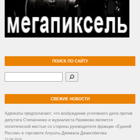
ПОИСК ПО САЙТУ
Поиск
СВЕЖИЕ НОВОСТИ
Адвокаты предполагают, что возбуждение уголовного дела против
депутата Степанченко и журналиста Назимова является
политической местью со стороны руководителя фракции «Единой
России» в горсовете Алушты Джемала Джангобегова
22.04.2018