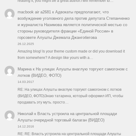
reading it, you might be a great author.I will remember to…
macbook air a2681
к
Адвокаты предполагают, что
возбуждение уголовного дела против депутата Степанченко
и журналиста Назимова является политической местью со
стороны руководителя фракции «Единой России» в
горсовете Алушты Джемала Джангобегова
26.12.2025
Amazing blog! Is your theme custom made or did you download it
from somewhere? A design like yours with a…
Марина
к
На улицах Алушты внаглую торгуют самогоном с
лотков (ВИДЕО, ФОТО)
14.03.2017
RE: На улицах Алушты внаглую торгуют самогоном с лотков
(ВИДЕО, ФОТО)Знаю татарина, который оформил ИП, чтобы
продавать эту муть. просто…
Николай
к
Власть устроила на центральной площади
Алушты очередной торговый балаган (ВИДЕО)
14.12.2016
RE: RE: Власть устроила на центральной площади Алушты