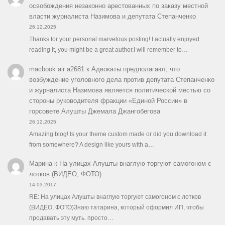
освобождения незаконно арестованных по заказу местной
власти журналиста Назимова и депутата Степанченко
26.12.2025
Thanks for your personal marvelous posting! I actually enjoyed
reading it, you might be a great author.I will remember to…
macbook air a2681
к
Адвокаты предполагают, что
возбуждение уголовного дела против депутата Степанченко
и журналиста Назимова является политической местью со
стороны руководителя фракции «Единой России» в
горсовете Алушты Джемала Джангобегова
26.12.2025
Amazing blog! Is your theme custom made or did you download it
from somewhere? A design like yours with a…
Марина
к
На улицах Алушты внаглую торгуют самогоном с
лотков (ВИДЕО, ФОТО)
14.03.2017
RE: На улицах Алушты внаглую торгуют самогоном с лотков
(ВИДЕО, ФОТО)Знаю татарина, который оформил ИП, чтобы
продавать эту муть. просто…