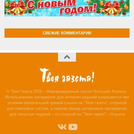
СВЕЖИЕ КОММЕНТАРИИ
© Твоя Газета 2026 – Информационный портал Большой Алушты.
Использование материалов для интернет-изданий разрешается при
условии обязательной прямой ссылки на "Твоя газета", открытой
для поисковых систем, в первом абзаце цитируемых материалов;
для печатных изданий – со ссылкой на "Твоя газета", г.Алушта