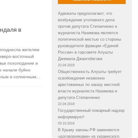
Адвокаты предполагают, что
возбуждение уголовного дела
против депутата Степанченко и
ндаля в
журналиста Назимова является
политической местью со стороны
руководителя фракции «Единой
реподнесла жителям
России» в горсовете Алушты
еверо-восточный
Джемала Джангобегова
жье похолодание и
22.04.2018
е начали буйно
Общественность Алушты требует
лым и солнечным...
освобождения незаконно
арестованных по заказу местной
власти журналиста Назимова и
депутата Степанченко
22.04.2018
Государственный пожарный надзор
информирует!
03.10.2016
В Крыму законы РФ заменяются
«договорняками» из украинского