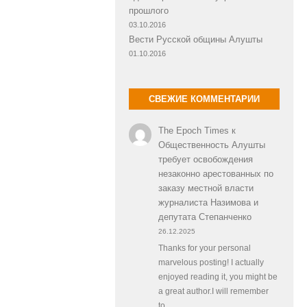
прошлого
03.10.2016
Вести Русской общины Алушты
01.10.2016
СВЕЖИЕ КОММЕНТАРИИ
The Epoch Times
к
Общественность Алушты
требует освобождения
незаконно арестованных по
заказу местной власти
журналиста Назимова и
депутата Степанченко
26.12.2025
Thanks for your personal
marvelous posting! I actually
enjoyed reading it, you might be
a great author.I will remember
to…