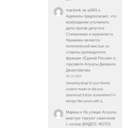
macbook air a2681
к
Адвокаты предполагают, что
возбуждение уголовного
дела против депутата
Степанченко и журналиста
Назимова является
политической местью со
стороны руководителя
фракции «Единой России» в
горсовете Алушты Джемала
Джангобегова
26.12.2025
Amazing blog! Is your theme
custom made or did you
download it from somewhere? A
design like yours with a…
Марина
к
На улицах Алушты
внаглую торгуют самогоном
с лотков (ВИДЕО, ФОТО)