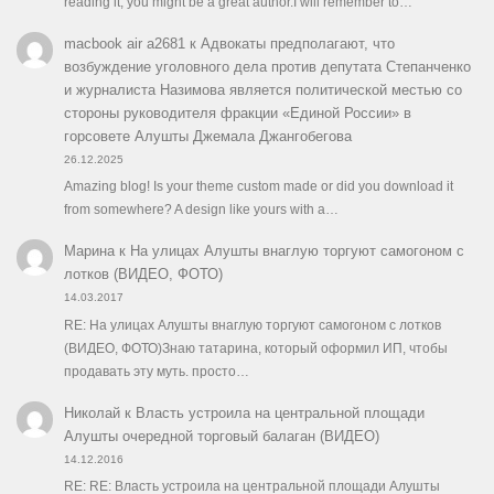
reading it, you might be a great author.I will remember to…
macbook air a2681
к
Адвокаты предполагают, что
возбуждение уголовного дела против депутата Степанченко
и журналиста Назимова является политической местью со
стороны руководителя фракции «Единой России» в
горсовете Алушты Джемала Джангобегова
26.12.2025
Amazing blog! Is your theme custom made or did you download it
from somewhere? A design like yours with a…
Марина
к
На улицах Алушты внаглую торгуют самогоном с
лотков (ВИДЕО, ФОТО)
14.03.2017
RE: На улицах Алушты внаглую торгуют самогоном с лотков
(ВИДЕО, ФОТО)Знаю татарина, который оформил ИП, чтобы
продавать эту муть. просто…
Николай
к
Власть устроила на центральной площади
Алушты очередной торговый балаган (ВИДЕО)
14.12.2016
RE: RE: Власть устроила на центральной площади Алушты