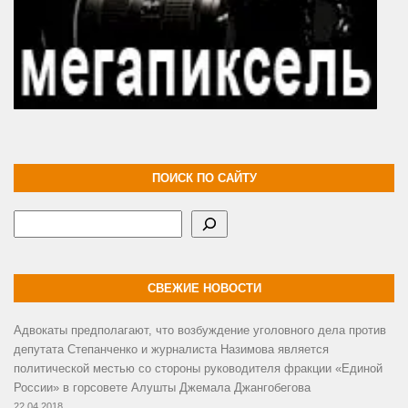
ПОИСК ПО САЙТУ
Поиск
СВЕЖИЕ НОВОСТИ
Адвокаты предполагают, что возбуждение уголовного дела против
депутата Степанченко и журналиста Назимова является
политической местью со стороны руководителя фракции «Единой
России» в горсовете Алушты Джемала Джангобегова
22.04.2018