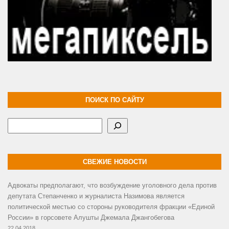
ПОИСК ПО САЙТУ
Поиск
СВЕЖИЕ НОВОСТИ
Адвокаты предполагают, что возбуждение уголовного дела против
депутата Степанченко и журналиста Назимова является
политической местью со стороны руководителя фракции «Единой
России» в горсовете Алушты Джемала Джангобегова
22.04.2018