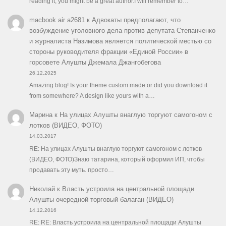
reading it, you might be a great author.I will remember to…
macbook air a2681
к
Адвокаты предполагают, что
возбуждение уголовного дела против депутата Степанченко
и журналиста Назимова является политической местью со
стороны руководителя фракции «Единой России» в
горсовете Алушты Джемала Джангобегова
26.12.2025
Amazing blog! Is your theme custom made or did you download it
from somewhere? A design like yours with a…
Марина
к
На улицах Алушты внаглую торгуют самогоном с
лотков (ВИДЕО, ФОТО)
14.03.2017
RE: На улицах Алушты внаглую торгуют самогоном с лотков
(ВИДЕО, ФОТО)Знаю татарина, который оформил ИП, чтобы
продавать эту муть. просто…
Николай
к
Власть устроила на центральной площади
Алушты очередной торговый балаган (ВИДЕО)
14.12.2016
RE: RE: Власть устроила на центральной площади Алушты