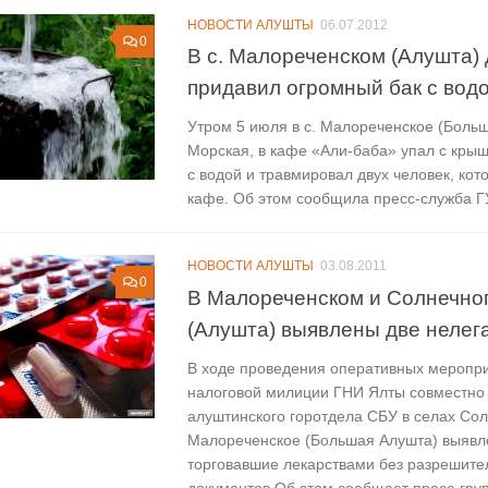
НОВОСТИ АЛУШТЫ
06.07.2012
0
В с. Малореченском (Алушта) 
придавил огромный бак с вод
Утром 5 июля в с. Малореченское (Больш
Морская, в кафе «Али-баба» упал с кры
с водой и травмировал двух человек, кот
кафе. Об этом сообщила пресс-служба Г
НОВОСТИ АЛУШТЫ
03.08.2011
0
В Малореченском и Солнечно
(Алушта) выявлены две нелег
В ходе проведения оперативных меропр
налоговой милиции ГНИ Ялты совместно
алуштинского горотдела СБУ в селах Сол
Малореченское (Большая Алушта) выявле
торговавшие лекарствами без разрешите