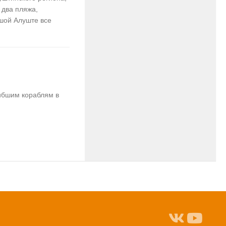
 два пляжа,
ьшой Алуште все
гибшим кораблям в