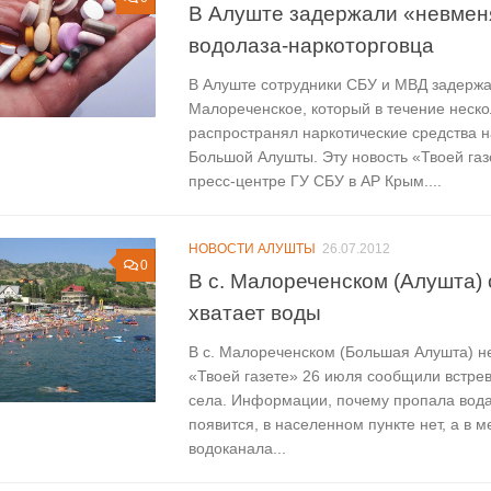
В Алуште задержали «невмен
водолаза-наркоторговца
В Алуште сотрудники СБУ и МВД задержа
Малореченское, который в течение неск
распространял наркотические средства н
Большой Алушты. Эту новость «Твоей га
пресс-центре ГУ СБУ в АР Крым....
НОВОСТИ АЛУШТЫ
26.07.2012
0
В с. Малореченском (Алушта) 
хватает воды
В с. Малореченском (Большая Алушта) н
«Твоей газете» 26 июля сообщили встре
села. Информации, почему пропала вода,
появится, в населенном пункте нет, а в м
водоканала...