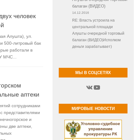
балаган (ВИДЕО)
14.12.2016
двух человек
RE: Власть устроила на
ой
центральной площади
Алушты очередной торговый
ая Алушта), ул.
балаган (ВИДЕО)Исполком
ши 500-литровый бак
деньги зарабатывает)
орые работали в
У МЧС...
МЫ В СОЦСЕТЯХ
горском
ВКонтакте
YouTube
альные аптеки
иятий сотрудниками
МИРОВЫЕ НОВОСТИ
 с представителями
нечногорское и
ны две аптеки,
льных