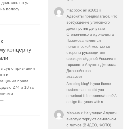
двигаясь по ул.
 на полосу
macbook air a2681
к
Адвокаты предполагают, что
возбуждение уголовного
дела против депутата
Степанченко и журналиста
к
Назимова является
политической местью со
му концерну
стороны руководителя
мли
фракции «Единой России» в
горсовете Алушты Джемала
в суд о признании
Джангобегова
го и
26.12.2025
кращении права
Amazing blog! Is your theme
адью 274 и 18 га
custom made or did you
лениями
download it from somewhere? A
 —
design like yours with a…
Марина
к
На улицах Алушты
внаглую торгуют самогоном
с лотков (ВИДЕО, ФОТО)