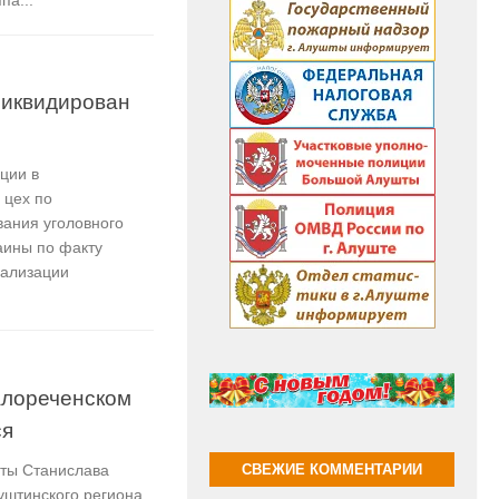
па...
ликвидирован
ции в
 цех по
вания уголовного
раины по факту
еализации
алореченском
ся
ты Станислава
СВЕЖИЕ КОММЕНТАРИИ
уштинского региона,