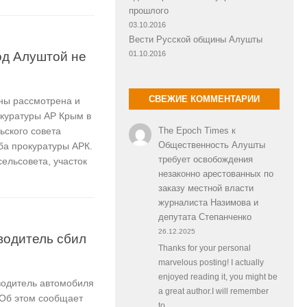
прошлого
03.10.2016
Вести Русской общины Алушты
од Алуштой не
01.10.2016
СВЕЖИЕ КОММЕНТАРИИ
ны рассмотрена и
куратуры АР Крым в
The Epoch Times
к
ского совета
Общественность Алушты
ба прокуратуры АРК.
требует освобождения
ельсовета, участок
незаконно арестованных по
заказу местной власти
журналиста Назимова и
депутата Степанченко
26.12.2025
водитель сбил
Thanks for your personal
marvelous posting! I actually
enjoyed reading it, you might be
 водитель автомобиля
a great author.I will remember
 Об этом сообщает
to…