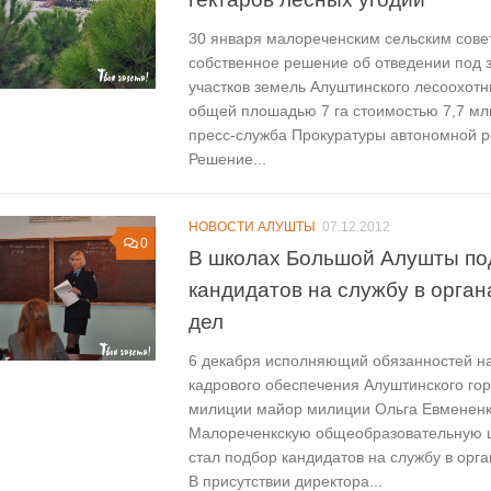
30 января малореченским сельским сов
собственное решение об отведении под з
участков земель Алуштинского лесоохотн
общей плошадью 7 га стоимостью 7,7 млн
пресс-служба Прокуратуры автономной р
Решение...
НОВОСТИ АЛУШТЫ
07.12.2012
0
В школах Большой Алушты п
кандидатов на службу в орган
дел
6 декабря исполняющий обязанностей на
кадрового обеспечения Алуштинского гор
милиции майор милиции Ольга Евмененк
Малореченкскую общеобразовательную ш
стал подбор кандидатов на службу в орга
В присутствии директора...